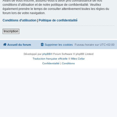
Avant de vous inscrire, assurez-vous d’avoir pris connaissance de nos
conditions d’utilisation et de notre politique de confidentialité. Veuillez
également prendre le temps de consulter attentivement toutes les règles du
forum lors de votre navigation.
Conditions d’utilisation
|
Politique de confidentialité
Inscription
Accueil du forum
Supprimer les cookies
Fuseau horaire sur
UTC+02:00
Développé par
phpBB
® Forum Software © phpBB Limited
Traduction française officielle
©
Miles Cellar
Confidentialité
|
Conditions