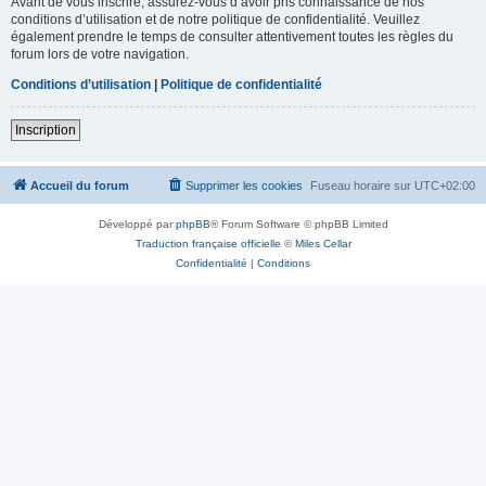
Avant de vous inscrire, assurez-vous d’avoir pris connaissance de nos
conditions d’utilisation et de notre politique de confidentialité. Veuillez
également prendre le temps de consulter attentivement toutes les règles du
forum lors de votre navigation.
Conditions d’utilisation
|
Politique de confidentialité
Inscription
Accueil du forum
Supprimer les cookies
Fuseau horaire sur
UTC+02:00
Développé par
phpBB
® Forum Software © phpBB Limited
Traduction française officielle
©
Miles Cellar
Confidentialité
|
Conditions