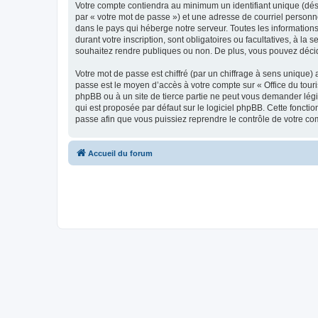
Votre compte contiendra au minimum un identifiant unique (dés
par « votre mot de passe ») et une adresse de courriel personn
dans le pays qui héberge notre serveur. Toutes les informations
durant votre inscription, sont obligatoires ou facultatives, à l
souhaitez rendre publiques ou non. De plus, vous pouvez décide
Votre mot de passe est chiffré (par un chiffrage à sens unique) 
passe est le moyen d’accès à votre compte sur « Office du tour
phpBB ou à un site de tierce partie ne peut vous demander légi
qui est proposée par défaut sur le logiciel phpBB. Cette foncti
passe afin que vous puissiez reprendre le contrôle de votre co
Accueil du forum