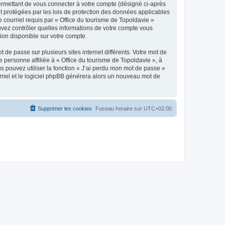
ermettant de vous connecter à votre compte (désigné ci-après
nt protégées par les lois de protection des données applicables
e courriel requis par « Office du tourisme de Topoldavie »
pouvez contrôler quelles informations de votre compte vous
ion disponible sur votre compte.
 de passe sur plusieurs sites internet différents. Votre mot de
personne affiliée à « Office du tourisme de Topoldavie », à
 pouvez utiliser la fonction « J’ai perdu mon mot de passe »
urriel et le logiciel phpBB générera alors un nouveau mot de
Supprimer les cookies
Fuseau horaire sur
UTC+02:00