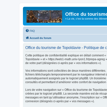
Office du tourism
« La vie, c'est la somme des éléments 
FAQ
Accueil du forum
Office du tourisme de Topoldavie - Politique de c
Cette politique de confidentialité explique en détail comment « 
Topoldavie » et « https://web1-math.univ-lyon1.fr/prepa-agreg »)
de votre part (désignées ci-après par « vos informations »).
Vos informations sont collectées de deux manières différentes.
fichiers téléchargés temporairement par le navigateur internet 
automatiquement assignés par le logiciel phpBB. Un troisième co
consultés et permettant d’améliorer votre confort de navigation e
Lors de votre navigation sur « Office du tourisme de Topoldav
créées par le logiciel phpBB. La seconde manière est de récup
messages en tant qu’utilisateur anonyme, l’inscription sur « Of
connexion (désignés ci-après par « vos messages »).