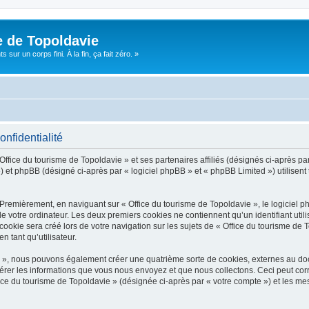
e de Topoldavie
sur un corps fini. À la fin, ça fait zéro. »
onfidentialité
Office du tourisme de Topoldavie » et ses partenaires affiliés (désignés ci-après par
 et phpBB (désigné ci-après par « logiciel phpBB » et « phpBB Limited ») utilisent t
 Premièrement, en naviguant sur « Office du tourisme de Topoldavie », le logiciel 
de votre ordinateur. Les deux premiers cookies ne contiennent qu’un identifiant util
okie sera créé lors de votre navigation sur les sujets de « Office du tourisme de To
n tant qu’utilisateur.
ie », nous pouvons également créer une quatrième sorte de cookies, externes au d
érer les informations que vous nous envoyez et que nous collectons. Ceci peut cor
fice du tourisme de Topoldavie » (désignée ci-après par « votre compte ») et les mes