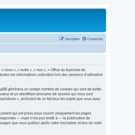
Inscription
Connexion
 « nous », « notre », « nos », « Office du tourisme de
outes les informations collectées lors des sessions d’utilisation
phpBB génèrera un certain nombre de cookies qui sont de petits
isateur et un identifiant anonyme de session qui vous sont
poldavie », archivant de ce fait tous les sujets que vous avez
ocument qui est prévu pour couvrir uniquement les pages
respondre — mais n’est pas limité à — la publication de
sages que vous publiez après votre inscription et lors de votre