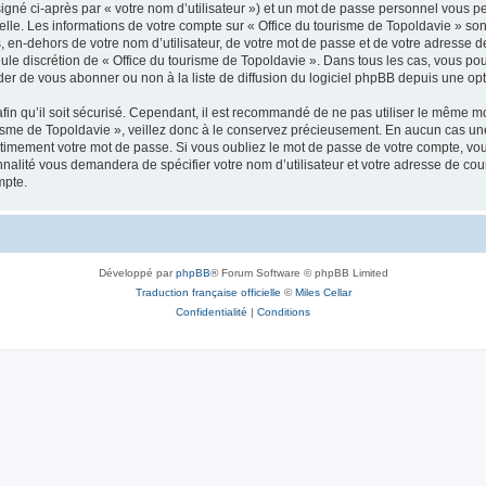
igné ci-après par « votre nom d’utilisateur ») et un mot de passe personnel vous p
elle. Les informations de votre compte sur « Office du tourisme de Topoldavie » so
, en-dehors de votre nom d’utilisateur, de votre mot de passe et de votre adresse d
a seule discrétion de « Office du tourisme de Topoldavie ». Dans tous les cas, vous 
r de vous abonner ou non à la liste de diffusion du logiciel phpBB depuis une opt
afin qu’il soit sécurisé. Cependant, il est recommandé de ne pas utiliser le même mot
isme de Topoldavie », veillez donc à le conservez précieusement. En aucun cas une 
timement votre mot de passe. Si vous oubliez le mot de passe de votre compte, vous
onnalité vous demandera de spécifier votre nom d’utilisateur et votre adresse de co
mpte.
Développé par
phpBB
® Forum Software © phpBB Limited
Traduction française officielle
©
Miles Cellar
Confidentialité
|
Conditions