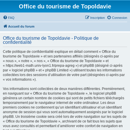
Office du tourisme de Topoldavie
FAQ
Inscription
Connexion
Accueil du forum
Office du tourisme de Topoldavie - Politique de
confidentialité
Cette politique de confidentialité explique en détail comment « Office du
tourisme de Topoldavie » et ses partenaires affiliés (désignés ci-après par
« nous », « notre », « nos », « Office du tourisme de Topoldavie » et
« https://web1-math.univ-lyon1.fr/prepa-agreg ») et phpBB (désigné ci-après
par « logiciel phpBB » et « phpBB Limited ») utilisent toutes les informations
collectées lors des sessions d’utilisation de votre part (désignées ci-après par
« vos informations »).
Vos informations sont collectées de deux manières différentes. Premièrement,
en naviguant sur « Office du tourisme de Topoldavie », le logiciel phpBB
génèrera un certain nombre de cookies qui sont de petits fichiers téléchargés
temporairement par le navigateur internet de votre ordinateur. Les deux
premiers cookies ne contiennent qu’un identifiant utilisateur et un identifiant
anonyme de session qui vous sont automatiquement assignés par le logiciel
phpBB. Un troisième cookie sera créé lors de votre navigation sur les sujets de
« Office du tourisme de Topoldavie », archivant de ce fait tous les sujets que
vous avez consultés et permettant d’améliorer votre confort de navigation en