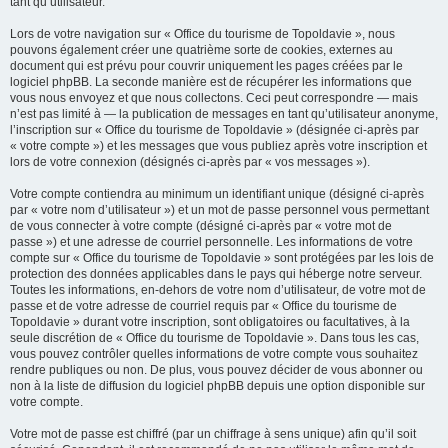
tant qu’utilisateur.
Lors de votre navigation sur « Office du tourisme de Topoldavie », nous
pouvons également créer une quatrième sorte de cookies, externes au
document qui est prévu pour couvrir uniquement les pages créées par le
logiciel phpBB. La seconde manière est de récupérer les informations que
vous nous envoyez et que nous collectons. Ceci peut correspondre — mais
n’est pas limité à — la publication de messages en tant qu’utilisateur anonyme,
l’inscription sur « Office du tourisme de Topoldavie » (désignée ci-après par
« votre compte ») et les messages que vous publiez après votre inscription et
lors de votre connexion (désignés ci-après par « vos messages »).
Votre compte contiendra au minimum un identifiant unique (désigné ci-après
par « votre nom d’utilisateur ») et un mot de passe personnel vous permettant
de vous connecter à votre compte (désigné ci-après par « votre mot de
passe ») et une adresse de courriel personnelle. Les informations de votre
compte sur « Office du tourisme de Topoldavie » sont protégées par les lois de
protection des données applicables dans le pays qui héberge notre serveur.
Toutes les informations, en-dehors de votre nom d’utilisateur, de votre mot de
passe et de votre adresse de courriel requis par « Office du tourisme de
Topoldavie » durant votre inscription, sont obligatoires ou facultatives, à la
seule discrétion de « Office du tourisme de Topoldavie ». Dans tous les cas,
vous pouvez contrôler quelles informations de votre compte vous souhaitez
rendre publiques ou non. De plus, vous pouvez décider de vous abonner ou
non à la liste de diffusion du logiciel phpBB depuis une option disponible sur
votre compte.
Votre mot de passe est chiffré (par un chiffrage à sens unique) afin qu’il soit