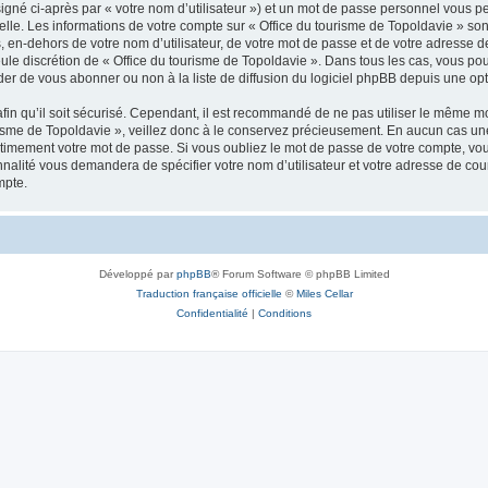
igné ci-après par « votre nom d’utilisateur ») et un mot de passe personnel vous p
elle. Les informations de votre compte sur « Office du tourisme de Topoldavie » so
, en-dehors de votre nom d’utilisateur, de votre mot de passe et de votre adresse d
a seule discrétion de « Office du tourisme de Topoldavie ». Dans tous les cas, vous 
r de vous abonner ou non à la liste de diffusion du logiciel phpBB depuis une opt
afin qu’il soit sécurisé. Cependant, il est recommandé de ne pas utiliser le même mot
isme de Topoldavie », veillez donc à le conservez précieusement. En aucun cas une 
timement votre mot de passe. Si vous oubliez le mot de passe de votre compte, vous
onnalité vous demandera de spécifier votre nom d’utilisateur et votre adresse de co
mpte.
Développé par
phpBB
® Forum Software © phpBB Limited
Traduction française officielle
©
Miles Cellar
Confidentialité
|
Conditions