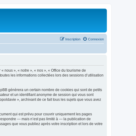
Inscription
Connexion
 « nous », « notre », « nos », « Office du tourisme de
outes les informations collectées lors des sessions d’utilisation
phpBB génèrera un certain nombre de cookies qui sont de petits
isateur et un identifiant anonyme de session qui vous sont
poldavie », archivant de ce fait tous les sujets que vous avez
ocument qui est prévu pour couvrir uniquement les pages
respondre — mais n’est pas limité à — la publication de
sages que vous publiez après votre inscription et lors de votre