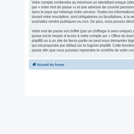
Votre compte contiendra au minimum un identifiant unique (dés
par « votre mot de passe ») et une adresse de courriel personn
dans le pays qui héberge notre serveur. Toutes les informations
durant votre inscription, sont obligatoires ou facultatives, à l
souhaitez rendre publiques ou non. De plus, vous pouvez décide
Votre mot de passe est chiffré (par un chiffrage à sens unique) 
passe est le moyen d’accès à votre compte sur « Office du tour
phpBB ou à un site de tierce partie ne peut vous demander légi
qui est proposée par défaut sur le logiciel phpBB. Cette foncti
passe afin que vous puissiez reprendre le contrôle de votre co
Accueil du forum