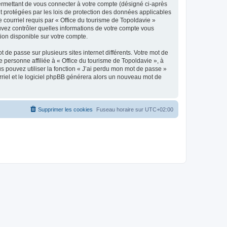
ermettant de vous connecter à votre compte (désigné ci-après
nt protégées par les lois de protection des données applicables
e courriel requis par « Office du tourisme de Topoldavie »
pouvez contrôler quelles informations de votre compte vous
ion disponible sur votre compte.
 de passe sur plusieurs sites internet différents. Votre mot de
personne affiliée à « Office du tourisme de Topoldavie », à
 pouvez utiliser la fonction « J’ai perdu mon mot de passe »
urriel et le logiciel phpBB générera alors un nouveau mot de
Supprimer les cookies
Fuseau horaire sur
UTC+02:00