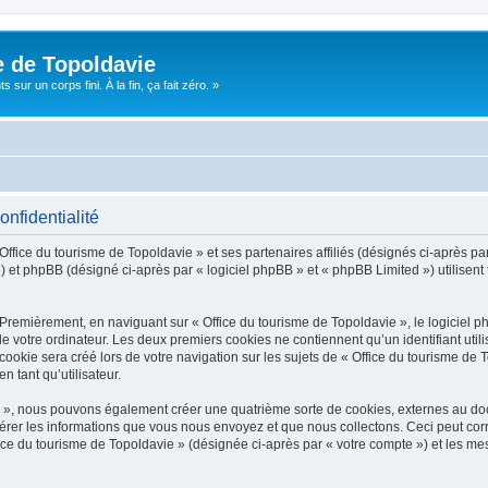
e de Topoldavie
sur un corps fini. À la fin, ça fait zéro. »
onfidentialité
Office du tourisme de Topoldavie » et ses partenaires affiliés (désignés ci-après par
 et phpBB (désigné ci-après par « logiciel phpBB » et « phpBB Limited ») utilisent t
 Premièrement, en naviguant sur « Office du tourisme de Topoldavie », le logiciel 
de votre ordinateur. Les deux premiers cookies ne contiennent qu’un identifiant util
okie sera créé lors de votre navigation sur les sujets de « Office du tourisme de To
n tant qu’utilisateur.
ie », nous pouvons également créer une quatrième sorte de cookies, externes au d
érer les informations que vous nous envoyez et que nous collectons. Ceci peut cor
fice du tourisme de Topoldavie » (désignée ci-après par « votre compte ») et les mes