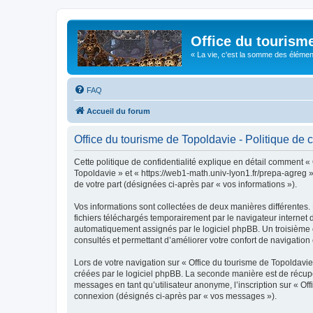
Office du tourism
« La vie, c'est la somme des éléments 
FAQ
Accueil du forum
Office du tourisme de Topoldavie - Politique de c
Cette politique de confidentialité explique en détail comment « 
Topoldavie » et « https://web1-math.univ-lyon1.fr/prepa-agreg »)
de votre part (désignées ci-après par « vos informations »).
Vos informations sont collectées de deux manières différentes.
fichiers téléchargés temporairement par le navigateur internet 
automatiquement assignés par le logiciel phpBB. Un troisième co
consultés et permettant d’améliorer votre confort de navigation e
Lors de votre navigation sur « Office du tourisme de Topoldav
créées par le logiciel phpBB. La seconde manière est de récup
messages en tant qu’utilisateur anonyme, l’inscription sur « Of
connexion (désignés ci-après par « vos messages »).