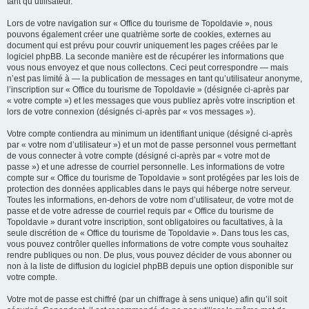
tant qu’utilisateur.
Lors de votre navigation sur « Office du tourisme de Topoldavie », nous
pouvons également créer une quatrième sorte de cookies, externes au
document qui est prévu pour couvrir uniquement les pages créées par le
logiciel phpBB. La seconde manière est de récupérer les informations que
vous nous envoyez et que nous collectons. Ceci peut correspondre — mais
n’est pas limité à — la publication de messages en tant qu’utilisateur anonyme,
l’inscription sur « Office du tourisme de Topoldavie » (désignée ci-après par
« votre compte ») et les messages que vous publiez après votre inscription et
lors de votre connexion (désignés ci-après par « vos messages »).
Votre compte contiendra au minimum un identifiant unique (désigné ci-après
par « votre nom d’utilisateur ») et un mot de passe personnel vous permettant
de vous connecter à votre compte (désigné ci-après par « votre mot de
passe ») et une adresse de courriel personnelle. Les informations de votre
compte sur « Office du tourisme de Topoldavie » sont protégées par les lois de
protection des données applicables dans le pays qui héberge notre serveur.
Toutes les informations, en-dehors de votre nom d’utilisateur, de votre mot de
passe et de votre adresse de courriel requis par « Office du tourisme de
Topoldavie » durant votre inscription, sont obligatoires ou facultatives, à la
seule discrétion de « Office du tourisme de Topoldavie ». Dans tous les cas,
vous pouvez contrôler quelles informations de votre compte vous souhaitez
rendre publiques ou non. De plus, vous pouvez décider de vous abonner ou
non à la liste de diffusion du logiciel phpBB depuis une option disponible sur
votre compte.
Votre mot de passe est chiffré (par un chiffrage à sens unique) afin qu’il soit