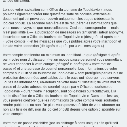
tant qu’utilisateur.
Lors de votre navigation sur « Office du tourisme de Topoldavie », nous
pouvons également créer une quatrième sorte de cookies, externes au
document qui est prévu pour couvrir uniquement les pages créées par le
logiciel phpBB. La seconde manière est de récupérer les informations que
vous nous envoyez et que nous collectons. Ceci peut correspondre — mais
n’est pas limité à — la publication de messages en tant qu’utilisateur anonyme,
l’inscription sur « Office du tourisme de Topoldavie » (désignée ci-après par
« votre compte ») et les messages que vous publiez après votre inscription et
lors de votre connexion (désignés ci-après par « vos messages »).
Votre compte contiendra au minimum un identifiant unique (désigné ci-après
par « votre nom d’utilisateur ») et un mot de passe personnel vous permettant
de vous connecter à votre compte (désigné ci-après par « votre mot de
passe ») et une adresse de courriel personnelle. Les informations de votre
compte sur « Office du tourisme de Topoldavie » sont protégées par les lois de
protection des données applicables dans le pays qui héberge notre serveur.
Toutes les informations, en-dehors de votre nom d’utilisateur, de votre mot de
passe et de votre adresse de courriel requis par « Office du tourisme de
Topoldavie » durant votre inscription, sont obligatoires ou facultatives, à la
seule discrétion de « Office du tourisme de Topoldavie ». Dans tous les cas,
vous pouvez contrôler quelles informations de votre compte vous souhaitez
rendre publiques ou non. De plus, vous pouvez décider de vous abonner ou
non à la liste de diffusion du logiciel phpBB depuis une option disponible sur
votre compte.
Votre mot de passe est chiffré (par un chiffrage à sens unique) afin qu’il soit