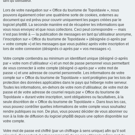
tant qu’utilisateur.
Lors de votre navigation sur « Office du tourisme de Topoldavie », nous
pouvons également créer une quatrième sorte de cookies, externes au
document qui est prévu pour couvrir uniquement les pages créées par le
logiciel phpBB. La seconde manière est de récupérer les informations que
vous nous envoyez et que nous collectons. Ceci peut correspondre — mais
n’est pas limité à — la publication de messages en tant qu’utilisateur anonyme,
l’inscription sur « Office du tourisme de Topoldavie » (désignée ci-après par
« votre compte ») et les messages que vous publiez après votre inscription et
lors de votre connexion (désignés ci-après par « vos messages »).
Votre compte contiendra au minimum un identifiant unique (désigné ci-après
par « votre nom d’utilisateur ») et un mot de passe personnel vous permettant
de vous connecter à votre compte (désigné ci-après par « votre mot de
passe ») et une adresse de courriel personnelle. Les informations de votre
compte sur « Office du tourisme de Topoldavie » sont protégées par les lois de
protection des données applicables dans le pays qui héberge notre serveur.
Toutes les informations, en-dehors de votre nom d’utilisateur, de votre mot de
passe et de votre adresse de courriel requis par « Office du tourisme de
Topoldavie » durant votre inscription, sont obligatoires ou facultatives, à la
seule discrétion de « Office du tourisme de Topoldavie ». Dans tous les cas,
vous pouvez contrôler quelles informations de votre compte vous souhaitez
rendre publiques ou non. De plus, vous pouvez décider de vous abonner ou
non à la liste de diffusion du logiciel phpBB depuis une option disponible sur
votre compte.
Votre mot de passe est chiffré (par un chiffrage à sens unique) afin qu’il soit