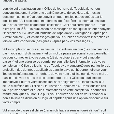
tant qu’utilisateur.
Lors de votre navigation sur « Office du tourisme de Topoldavie », nous
pouvons également créer une quatrième sorte de cookies, externes au
document qui est prévu pour couvrir uniquement les pages créées par le
logiciel phpBB. La seconde manière est de récupérer les informations que
vous nous envoyez et que nous collectons. Ceci peut correspondre — mais
n’est pas limité à — la publication de messages en tant qu’utilisateur anonyme,
l’inscription sur « Office du tourisme de Topoldavie » (désignée ci-après par
« votre compte ») et les messages que vous publiez après votre inscription et
lors de votre connexion (désignés ci-après par « vos messages »).
Votre compte contiendra au minimum un identifiant unique (désigné ci-après
par « votre nom d’utilisateur ») et un mot de passe personnel vous permettant
de vous connecter à votre compte (désigné ci-après par « votre mot de
passe ») et une adresse de courriel personnelle. Les informations de votre
compte sur « Office du tourisme de Topoldavie » sont protégées par les lois de
protection des données applicables dans le pays qui héberge notre serveur.
Toutes les informations, en-dehors de votre nom d’utilisateur, de votre mot de
passe et de votre adresse de courriel requis par « Office du tourisme de
Topoldavie » durant votre inscription, sont obligatoires ou facultatives, à la
seule discrétion de « Office du tourisme de Topoldavie ». Dans tous les cas,
vous pouvez contrôler quelles informations de votre compte vous souhaitez
rendre publiques ou non. De plus, vous pouvez décider de vous abonner ou
non à la liste de diffusion du logiciel phpBB depuis une option disponible sur
votre compte.
Votre mot de passe est chiffré (par un chiffrage à sens unique) afin qu’il soit