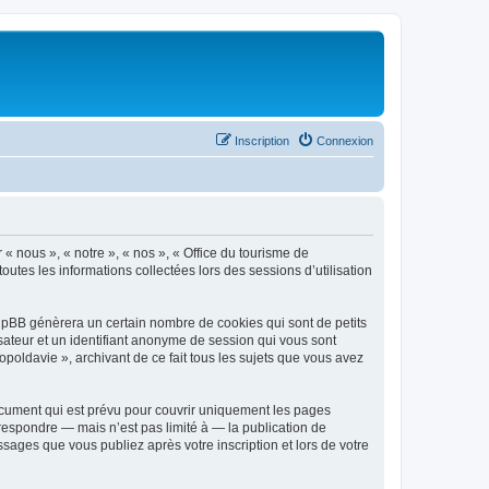
Inscription
Connexion
 « nous », « notre », « nos », « Office du tourisme de
outes les informations collectées lors des sessions d’utilisation
phpBB génèrera un certain nombre de cookies qui sont de petits
isateur et un identifiant anonyme de session qui vous sont
poldavie », archivant de ce fait tous les sujets que vous avez
ocument qui est prévu pour couvrir uniquement les pages
respondre — mais n’est pas limité à — la publication de
sages que vous publiez après votre inscription et lors de votre