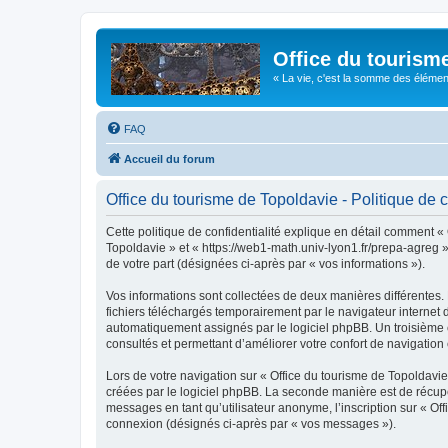
Office du tourism
« La vie, c'est la somme des éléments 
FAQ
Accueil du forum
Office du tourisme de Topoldavie - Politique de c
Cette politique de confidentialité explique en détail comment « 
Topoldavie » et « https://web1-math.univ-lyon1.fr/prepa-agreg »)
de votre part (désignées ci-après par « vos informations »).
Vos informations sont collectées de deux manières différentes.
fichiers téléchargés temporairement par le navigateur internet 
automatiquement assignés par le logiciel phpBB. Un troisième co
consultés et permettant d’améliorer votre confort de navigation e
Lors de votre navigation sur « Office du tourisme de Topoldav
créées par le logiciel phpBB. La seconde manière est de récup
messages en tant qu’utilisateur anonyme, l’inscription sur « Of
connexion (désignés ci-après par « vos messages »).