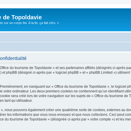
e de Topoldavie
sur un corps fini. À la fin, ça fait zéro. »
onfidentialité
Office du tourisme de Topoldavie » et ses partenaires affiliés (désignés ci-après par
 et phpBB (désigné ci-après par « logiciel phpBB » et « phpBB Limited ») utilisent t
 Premièrement, en naviguant sur « Office du tourisme de Topoldavie », le logiciel 
de votre ordinateur. Les deux premiers cookies ne contiennent qu’un identifiant util
okie sera créé lors de votre navigation sur les sujets de « Office du tourisme de To
n tant qu’utilisateur.
ie », nous pouvons également créer une quatrième sorte de cookies, externes au d
érer les informations que vous nous envoyez et que nous collectons. Ceci peut cor
fice du tourisme de Topoldavie » (désignée ci-après par « votre compte ») et les mes