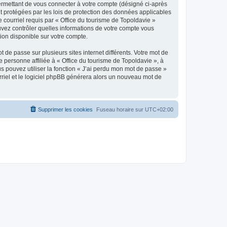
ermettant de vous connecter à votre compte (désigné ci-après
nt protégées par les lois de protection des données applicables
e courriel requis par « Office du tourisme de Topoldavie »
pouvez contrôler quelles informations de votre compte vous
ion disponible sur votre compte.
 de passe sur plusieurs sites internet différents. Votre mot de
personne affiliée à « Office du tourisme de Topoldavie », à
 pouvez utiliser la fonction « J’ai perdu mon mot de passe »
urriel et le logiciel phpBB générera alors un nouveau mot de
Supprimer les cookies
Fuseau horaire sur
UTC+02:00