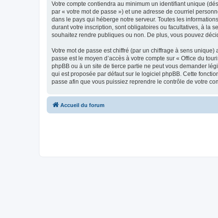
Votre compte contiendra au minimum un identifiant unique (dés
par « votre mot de passe ») et une adresse de courriel personn
dans le pays qui héberge notre serveur. Toutes les informations
durant votre inscription, sont obligatoires ou facultatives, à l
souhaitez rendre publiques ou non. De plus, vous pouvez décide
Votre mot de passe est chiffré (par un chiffrage à sens unique) 
passe est le moyen d’accès à votre compte sur « Office du tour
phpBB ou à un site de tierce partie ne peut vous demander légi
qui est proposée par défaut sur le logiciel phpBB. Cette foncti
passe afin que vous puissiez reprendre le contrôle de votre co
Accueil du forum