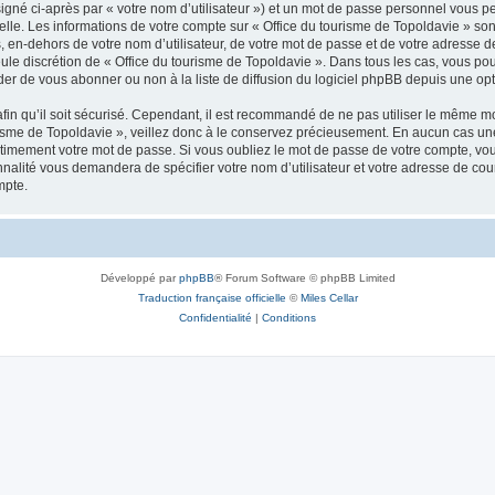
igné ci-après par « votre nom d’utilisateur ») et un mot de passe personnel vous p
elle. Les informations de votre compte sur « Office du tourisme de Topoldavie » so
, en-dehors de votre nom d’utilisateur, de votre mot de passe et de votre adresse d
a seule discrétion de « Office du tourisme de Topoldavie ». Dans tous les cas, vous 
r de vous abonner ou non à la liste de diffusion du logiciel phpBB depuis une opt
afin qu’il soit sécurisé. Cependant, il est recommandé de ne pas utiliser le même mot
isme de Topoldavie », veillez donc à le conservez précieusement. En aucun cas une 
timement votre mot de passe. Si vous oubliez le mot de passe de votre compte, vous
onnalité vous demandera de spécifier votre nom d’utilisateur et votre adresse de co
mpte.
Développé par
phpBB
® Forum Software © phpBB Limited
Traduction française officielle
©
Miles Cellar
Confidentialité
|
Conditions