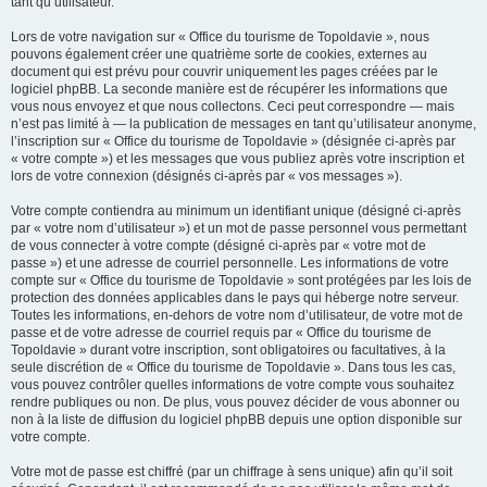
tant qu’utilisateur.
Lors de votre navigation sur « Office du tourisme de Topoldavie », nous
pouvons également créer une quatrième sorte de cookies, externes au
document qui est prévu pour couvrir uniquement les pages créées par le
logiciel phpBB. La seconde manière est de récupérer les informations que
vous nous envoyez et que nous collectons. Ceci peut correspondre — mais
n’est pas limité à — la publication de messages en tant qu’utilisateur anonyme,
l’inscription sur « Office du tourisme de Topoldavie » (désignée ci-après par
« votre compte ») et les messages que vous publiez après votre inscription et
lors de votre connexion (désignés ci-après par « vos messages »).
Votre compte contiendra au minimum un identifiant unique (désigné ci-après
par « votre nom d’utilisateur ») et un mot de passe personnel vous permettant
de vous connecter à votre compte (désigné ci-après par « votre mot de
passe ») et une adresse de courriel personnelle. Les informations de votre
compte sur « Office du tourisme de Topoldavie » sont protégées par les lois de
protection des données applicables dans le pays qui héberge notre serveur.
Toutes les informations, en-dehors de votre nom d’utilisateur, de votre mot de
passe et de votre adresse de courriel requis par « Office du tourisme de
Topoldavie » durant votre inscription, sont obligatoires ou facultatives, à la
seule discrétion de « Office du tourisme de Topoldavie ». Dans tous les cas,
vous pouvez contrôler quelles informations de votre compte vous souhaitez
rendre publiques ou non. De plus, vous pouvez décider de vous abonner ou
non à la liste de diffusion du logiciel phpBB depuis une option disponible sur
votre compte.
Votre mot de passe est chiffré (par un chiffrage à sens unique) afin qu’il soit