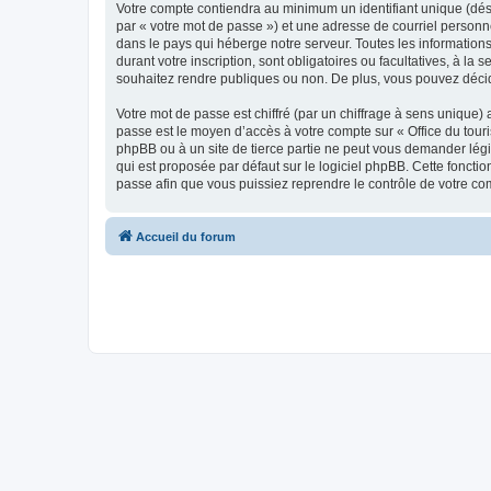
Votre compte contiendra au minimum un identifiant unique (dés
par « votre mot de passe ») et une adresse de courriel personn
dans le pays qui héberge notre serveur. Toutes les informations
durant votre inscription, sont obligatoires ou facultatives, à l
souhaitez rendre publiques ou non. De plus, vous pouvez décide
Votre mot de passe est chiffré (par un chiffrage à sens unique) 
passe est le moyen d’accès à votre compte sur « Office du tour
phpBB ou à un site de tierce partie ne peut vous demander légi
qui est proposée par défaut sur le logiciel phpBB. Cette foncti
passe afin que vous puissiez reprendre le contrôle de votre co
Accueil du forum