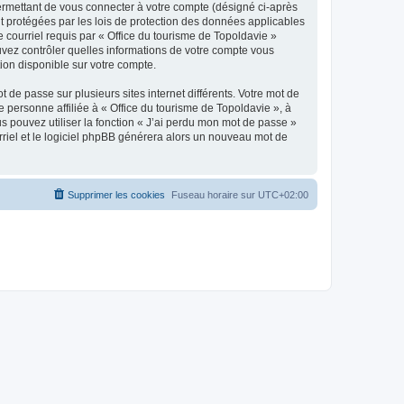
ermettant de vous connecter à votre compte (désigné ci-après
nt protégées par les lois de protection des données applicables
e courriel requis par « Office du tourisme de Topoldavie »
pouvez contrôler quelles informations de votre compte vous
ion disponible sur votre compte.
 de passe sur plusieurs sites internet différents. Votre mot de
personne affiliée à « Office du tourisme de Topoldavie », à
 pouvez utiliser la fonction « J’ai perdu mon mot de passe »
urriel et le logiciel phpBB générera alors un nouveau mot de
Supprimer les cookies
Fuseau horaire sur
UTC+02:00