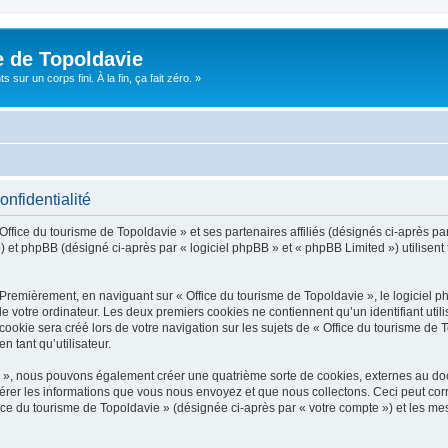
e de Topoldavie
sur un corps fini. À la fin, ça fait zéro. »
onfidentialité
Office du tourisme de Topoldavie » et ses partenaires affiliés (désignés ci-après par
 et phpBB (désigné ci-après par « logiciel phpBB » et « phpBB Limited ») utilisent t
 Premièrement, en naviguant sur « Office du tourisme de Topoldavie », le logiciel 
de votre ordinateur. Les deux premiers cookies ne contiennent qu’un identifiant util
okie sera créé lors de votre navigation sur les sujets de « Office du tourisme de To
n tant qu’utilisateur.
ie », nous pouvons également créer une quatrième sorte de cookies, externes au d
érer les informations que vous nous envoyez et que nous collectons. Ceci peut cor
fice du tourisme de Topoldavie » (désignée ci-après par « votre compte ») et les mes