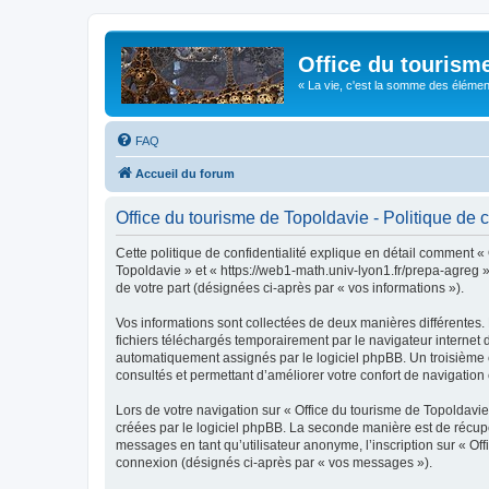
Office du tourism
« La vie, c'est la somme des éléments 
FAQ
Accueil du forum
Office du tourisme de Topoldavie - Politique de c
Cette politique de confidentialité explique en détail comment « 
Topoldavie » et « https://web1-math.univ-lyon1.fr/prepa-agreg »)
de votre part (désignées ci-après par « vos informations »).
Vos informations sont collectées de deux manières différentes.
fichiers téléchargés temporairement par le navigateur internet 
automatiquement assignés par le logiciel phpBB. Un troisième co
consultés et permettant d’améliorer votre confort de navigation e
Lors de votre navigation sur « Office du tourisme de Topoldav
créées par le logiciel phpBB. La seconde manière est de récup
messages en tant qu’utilisateur anonyme, l’inscription sur « Of
connexion (désignés ci-après par « vos messages »).