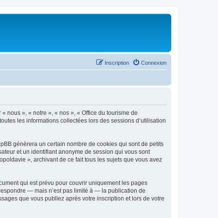
Inscription
Connexion
 « nous », « notre », « nos », « Office du tourisme de
outes les informations collectées lors des sessions d’utilisation
phpBB génèrera un certain nombre de cookies qui sont de petits
isateur et un identifiant anonyme de session qui vous sont
poldavie », archivant de ce fait tous les sujets que vous avez
ocument qui est prévu pour couvrir uniquement les pages
respondre — mais n’est pas limité à — la publication de
sages que vous publiez après votre inscription et lors de votre