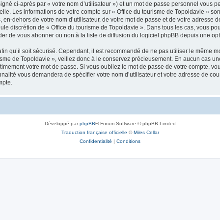
igné ci-après par « votre nom d’utilisateur ») et un mot de passe personnel vous p
elle. Les informations de votre compte sur « Office du tourisme de Topoldavie » so
, en-dehors de votre nom d’utilisateur, de votre mot de passe et de votre adresse d
a seule discrétion de « Office du tourisme de Topoldavie ». Dans tous les cas, vous 
r de vous abonner ou non à la liste de diffusion du logiciel phpBB depuis une opt
afin qu’il soit sécurisé. Cependant, il est recommandé de ne pas utiliser le même mot
isme de Topoldavie », veillez donc à le conservez précieusement. En aucun cas une 
timement votre mot de passe. Si vous oubliez le mot de passe de votre compte, vous
onnalité vous demandera de spécifier votre nom d’utilisateur et votre adresse de co
mpte.
Développé par
phpBB
® Forum Software © phpBB Limited
Traduction française officielle
©
Miles Cellar
Confidentialité
|
Conditions