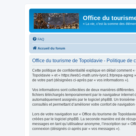
Office du tourism
« La vie, c'est la somme des éléments 
FAQ
Accueil du forum
Office du tourisme de Topoldavie - Politique de c
Cette politique de confidentialité explique en détail comment « 
Topoldavie » et « https://web1-math.univ-lyon1.fr/prepa-agreg »)
de votre part (désignées ci-après par « vos informations »).
Vos informations sont collectées de deux manières différentes.
fichiers téléchargés temporairement par le navigateur internet 
automatiquement assignés par le logiciel phpBB. Un troisième co
consultés et permettant d’améliorer votre confort de navigation e
Lors de votre navigation sur « Office du tourisme de Topoldav
créées par le logiciel phpBB. La seconde manière est de récup
messages en tant qu’utilisateur anonyme, l’inscription sur « Of
connexion (désignés ci-après par « vos messages »).