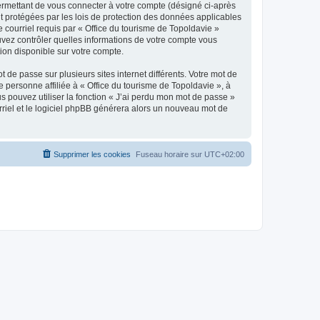
ermettant de vous connecter à votre compte (désigné ci-après
nt protégées par les lois de protection des données applicables
e courriel requis par « Office du tourisme de Topoldavie »
pouvez contrôler quelles informations de votre compte vous
ion disponible sur votre compte.
 de passe sur plusieurs sites internet différents. Votre mot de
personne affiliée à « Office du tourisme de Topoldavie », à
 pouvez utiliser la fonction « J’ai perdu mon mot de passe »
urriel et le logiciel phpBB générera alors un nouveau mot de
Supprimer les cookies
Fuseau horaire sur
UTC+02:00