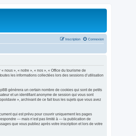
Inscription
Connexion
 « nous », « notre », « nos », « Office du tourisme de
outes les informations collectées lors des sessions d’utilisation
phpBB génèrera un certain nombre de cookies qui sont de petits
isateur et un identifiant anonyme de session qui vous sont
poldavie », archivant de ce fait tous les sujets que vous avez
ocument qui est prévu pour couvrir uniquement les pages
respondre — mais n’est pas limité à — la publication de
sages que vous publiez après votre inscription et lors de votre