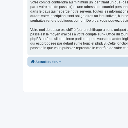
Votre compte contiendra au minimum un identifiant unique (dés
par « votre mot de passe ») et une adresse de courriel personn
dans le pays qui héberge notre serveur. Toutes les informations
durant votre inscription, sont obligatoires ou facultatives, à l
souhaitez rendre publiques ou non. De plus, vous pouvez décide
Votre mot de passe est chiffré (par un chiffrage à sens unique) 
passe est le moyen d’accès à votre compte sur « Office du tour
phpBB ou à un site de tierce partie ne peut vous demander légi
qui est proposée par défaut sur le logiciel phpBB. Cette foncti
passe afin que vous puissiez reprendre le contrôle de votre co
Accueil du forum