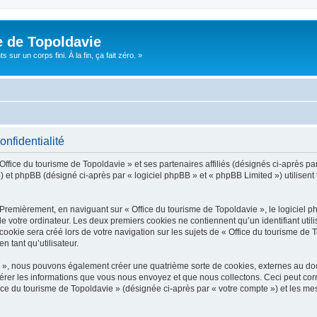
e de Topoldavie
sur un corps fini. À la fin, ça fait zéro. »
onfidentialité
Office du tourisme de Topoldavie » et ses partenaires affiliés (désignés ci-après par
 et phpBB (désigné ci-après par « logiciel phpBB » et « phpBB Limited ») utilisent t
 Premièrement, en naviguant sur « Office du tourisme de Topoldavie », le logiciel 
de votre ordinateur. Les deux premiers cookies ne contiennent qu’un identifiant util
okie sera créé lors de votre navigation sur les sujets de « Office du tourisme de To
n tant qu’utilisateur.
ie », nous pouvons également créer une quatrième sorte de cookies, externes au d
érer les informations que vous nous envoyez et que nous collectons. Ceci peut cor
fice du tourisme de Topoldavie » (désignée ci-après par « votre compte ») et les mes