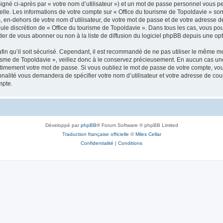
igné ci-après par « votre nom d’utilisateur ») et un mot de passe personnel vous p
elle. Les informations de votre compte sur « Office du tourisme de Topoldavie » so
, en-dehors de votre nom d’utilisateur, de votre mot de passe et de votre adresse d
a seule discrétion de « Office du tourisme de Topoldavie ». Dans tous les cas, vous 
r de vous abonner ou non à la liste de diffusion du logiciel phpBB depuis une opt
afin qu’il soit sécurisé. Cependant, il est recommandé de ne pas utiliser le même mot
isme de Topoldavie », veillez donc à le conservez précieusement. En aucun cas une 
timement votre mot de passe. Si vous oubliez le mot de passe de votre compte, vous
onnalité vous demandera de spécifier votre nom d’utilisateur et votre adresse de co
mpte.
Développé par
phpBB
® Forum Software © phpBB Limited
Traduction française officielle
©
Miles Cellar
Confidentialité
|
Conditions