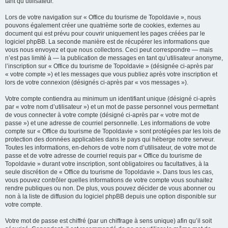
tant qu’utilisateur.
Lors de votre navigation sur « Office du tourisme de Topoldavie », nous
pouvons également créer une quatrième sorte de cookies, externes au
document qui est prévu pour couvrir uniquement les pages créées par le
logiciel phpBB. La seconde manière est de récupérer les informations que
vous nous envoyez et que nous collectons. Ceci peut correspondre — mais
n’est pas limité à — la publication de messages en tant qu’utilisateur anonyme,
l’inscription sur « Office du tourisme de Topoldavie » (désignée ci-après par
« votre compte ») et les messages que vous publiez après votre inscription et
lors de votre connexion (désignés ci-après par « vos messages »).
Votre compte contiendra au minimum un identifiant unique (désigné ci-après
par « votre nom d’utilisateur ») et un mot de passe personnel vous permettant
de vous connecter à votre compte (désigné ci-après par « votre mot de
passe ») et une adresse de courriel personnelle. Les informations de votre
compte sur « Office du tourisme de Topoldavie » sont protégées par les lois de
protection des données applicables dans le pays qui héberge notre serveur.
Toutes les informations, en-dehors de votre nom d’utilisateur, de votre mot de
passe et de votre adresse de courriel requis par « Office du tourisme de
Topoldavie » durant votre inscription, sont obligatoires ou facultatives, à la
seule discrétion de « Office du tourisme de Topoldavie ». Dans tous les cas,
vous pouvez contrôler quelles informations de votre compte vous souhaitez
rendre publiques ou non. De plus, vous pouvez décider de vous abonner ou
non à la liste de diffusion du logiciel phpBB depuis une option disponible sur
votre compte.
Votre mot de passe est chiffré (par un chiffrage à sens unique) afin qu’il soit