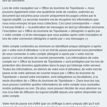
tant qu’utilisateur.
Lors de votre navigation sur « Office du tourisme de Topoldavie », nous
pouvons également créer une quatrième sorte de cookies, externes au
document qui est prévu pour couvrir uniquement les pages créées par le
logiciel phpBB. La seconde manière est de récupérer les informations que
vous nous envoyez et que nous collectons. Ceci peut correspondre — mais
n’est pas limité à — la publication de messages en tant qu’utilisateur anonyme,
l’inscription sur « Office du tourisme de Topoldavie » (désignée ci-après par
« votre compte ») et les messages que vous publiez après votre inscription et
lors de votre connexion (désignés ci-après par « vos messages »).
Votre compte contiendra au minimum un identifiant unique (désigné ci-après
par « votre nom d’utilisateur ») et un mot de passe personnel vous permettant
de vous connecter à votre compte (désigné ci-après par « votre mot de
passe ») et une adresse de courriel personnelle. Les informations de votre
compte sur « Office du tourisme de Topoldavie » sont protégées par les lois de
protection des données applicables dans le pays qui héberge notre serveur.
Toutes les informations, en-dehors de votre nom d’utilisateur, de votre mot de
passe et de votre adresse de courriel requis par « Office du tourisme de
Topoldavie » durant votre inscription, sont obligatoires ou facultatives, à la
seule discrétion de « Office du tourisme de Topoldavie ». Dans tous les cas,
vous pouvez contrôler quelles informations de votre compte vous souhaitez
rendre publiques ou non. De plus, vous pouvez décider de vous abonner ou
non à la liste de diffusion du logiciel phpBB depuis une option disponible sur
votre compte.
Votre mot de passe est chiffré (par un chiffrage à sens unique) afin qu’il soit