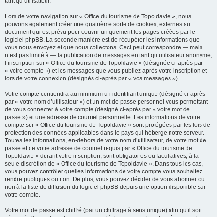
tant qu’utilisateur.
Lors de votre navigation sur « Office du tourisme de Topoldavie », nous
pouvons également créer une quatrième sorte de cookies, externes au
document qui est prévu pour couvrir uniquement les pages créées par le
logiciel phpBB. La seconde manière est de récupérer les informations que
vous nous envoyez et que nous collectons. Ceci peut correspondre — mais
n’est pas limité à — la publication de messages en tant qu’utilisateur anonyme,
l’inscription sur « Office du tourisme de Topoldavie » (désignée ci-après par
« votre compte ») et les messages que vous publiez après votre inscription et
lors de votre connexion (désignés ci-après par « vos messages »).
Votre compte contiendra au minimum un identifiant unique (désigné ci-après
par « votre nom d’utilisateur ») et un mot de passe personnel vous permettant
de vous connecter à votre compte (désigné ci-après par « votre mot de
passe ») et une adresse de courriel personnelle. Les informations de votre
compte sur « Office du tourisme de Topoldavie » sont protégées par les lois de
protection des données applicables dans le pays qui héberge notre serveur.
Toutes les informations, en-dehors de votre nom d’utilisateur, de votre mot de
passe et de votre adresse de courriel requis par « Office du tourisme de
Topoldavie » durant votre inscription, sont obligatoires ou facultatives, à la
seule discrétion de « Office du tourisme de Topoldavie ». Dans tous les cas,
vous pouvez contrôler quelles informations de votre compte vous souhaitez
rendre publiques ou non. De plus, vous pouvez décider de vous abonner ou
non à la liste de diffusion du logiciel phpBB depuis une option disponible sur
votre compte.
Votre mot de passe est chiffré (par un chiffrage à sens unique) afin qu’il soit