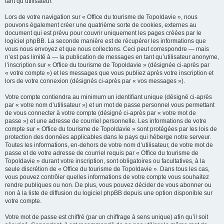
tant qu’utilisateur.
Lors de votre navigation sur « Office du tourisme de Topoldavie », nous
pouvons également créer une quatrième sorte de cookies, externes au
document qui est prévu pour couvrir uniquement les pages créées par le
logiciel phpBB. La seconde manière est de récupérer les informations que
vous nous envoyez et que nous collectons. Ceci peut correspondre — mais
n’est pas limité à — la publication de messages en tant qu’utilisateur anonyme,
l’inscription sur « Office du tourisme de Topoldavie » (désignée ci-après par
« votre compte ») et les messages que vous publiez après votre inscription et
lors de votre connexion (désignés ci-après par « vos messages »).
Votre compte contiendra au minimum un identifiant unique (désigné ci-après
par « votre nom d’utilisateur ») et un mot de passe personnel vous permettant
de vous connecter à votre compte (désigné ci-après par « votre mot de
passe ») et une adresse de courriel personnelle. Les informations de votre
compte sur « Office du tourisme de Topoldavie » sont protégées par les lois de
protection des données applicables dans le pays qui héberge notre serveur.
Toutes les informations, en-dehors de votre nom d’utilisateur, de votre mot de
passe et de votre adresse de courriel requis par « Office du tourisme de
Topoldavie » durant votre inscription, sont obligatoires ou facultatives, à la
seule discrétion de « Office du tourisme de Topoldavie ». Dans tous les cas,
vous pouvez contrôler quelles informations de votre compte vous souhaitez
rendre publiques ou non. De plus, vous pouvez décider de vous abonner ou
non à la liste de diffusion du logiciel phpBB depuis une option disponible sur
votre compte.
Votre mot de passe est chiffré (par un chiffrage à sens unique) afin qu’il soit