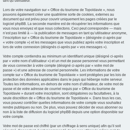
tant qu’utilisateur.
Lors de votre navigation sur « Office du tourisme de Topoldavie », nous
pouvons également créer une quatrième sorte de cookies, externes au
document qui est prévu pour couvrir uniquement les pages créées par le
logiciel phpBB. La seconde manière est de récupérer les informations que
vous nous envoyez et que nous collectons. Ceci peut correspondre — mais
n’est pas limité à — la publication de messages en tant qu’utilisateur anonyme,
l’inscription sur « Office du tourisme de Topoldavie » (désignée ci-après par
« votre compte ») et les messages que vous publiez après votre inscription et
lors de votre connexion (désignés ci-après par « vos messages »).
Votre compte contiendra au minimum un identifiant unique (désigné ci-après
par « votre nom d’utilisateur ») et un mot de passe personnel vous permettant
de vous connecter à votre compte (désigné ci-après par « votre mot de
passe ») et une adresse de courriel personnelle. Les informations de votre
compte sur « Office du tourisme de Topoldavie » sont protégées par les lois de
protection des données applicables dans le pays qui héberge notre serveur.
Toutes les informations, en-dehors de votre nom d’utilisateur, de votre mot de
passe et de votre adresse de courriel requis par « Office du tourisme de
Topoldavie » durant votre inscription, sont obligatoires ou facultatives, à la
seule discrétion de « Office du tourisme de Topoldavie ». Dans tous les cas,
vous pouvez contrôler quelles informations de votre compte vous souhaitez
rendre publiques ou non. De plus, vous pouvez décider de vous abonner ou
non à la liste de diffusion du logiciel phpBB depuis une option disponible sur
votre compte.
Votre mot de passe est chiffré (par un chiffrage à sens unique) afin qu’il soit