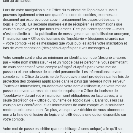
tant qu’utilisateur.
Lors de votre navigation sur « Office du tourisme de Topoldavie », nous
pouvons également créer une quatrième sorte de cookies, externes au
document qui est prévu pour couvrir uniquement les pages créées par le
logiciel phpBB. La seconde manière est de récupérer les informations que
vous nous envoyez et que nous collectons. Ceci peut correspondre — mais
n’est pas limité à — la publication de messages en tant qu’utilisateur anonyme,
l’inscription sur « Office du tourisme de Topoldavie » (désignée ci-après par
« votre compte ») et les messages que vous publiez après votre inscription et
lors de votre connexion (désignés ci-après par « vos messages »).
Votre compte contiendra au minimum un identifiant unique (désigné ci-après
par « votre nom d’utilisateur ») et un mot de passe personnel vous permettant
de vous connecter à votre compte (désigné ci-après par « votre mot de
passe ») et une adresse de courriel personnelle. Les informations de votre
compte sur « Office du tourisme de Topoldavie » sont protégées par les lois de
protection des données applicables dans le pays qui héberge notre serveur.
Toutes les informations, en-dehors de votre nom d’utilisateur, de votre mot de
passe et de votre adresse de courriel requis par « Office du tourisme de
Topoldavie » durant votre inscription, sont obligatoires ou facultatives, à la
seule discrétion de « Office du tourisme de Topoldavie ». Dans tous les cas,
vous pouvez contrôler quelles informations de votre compte vous souhaitez
rendre publiques ou non. De plus, vous pouvez décider de vous abonner ou
non à la liste de diffusion du logiciel phpBB depuis une option disponible sur
votre compte.
Votre mot de passe est chiffré (par un chiffrage à sens unique) afin qu’il soit