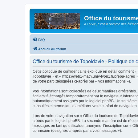
Office du tourism
« La vie, c'est la somme des éléments 
FAQ
Accueil du forum
Office du tourisme de Topoldavie - Politique de c
Cette politique de confidentialité explique en détail comment « 
Topoldavie » et « https://web1-math.univ-lyon1.fr/prepa-agreg »)
de votre part (désignées ci-après par « vos informations »).
Vos informations sont collectées de deux manières différentes.
fichiers téléchargés temporairement par le navigateur internet 
automatiquement assignés par le logiciel phpBB. Un troisième co
consultés et permettant d’améliorer votre confort de navigation e
Lors de votre navigation sur « Office du tourisme de Topoldav
créées par le logiciel phpBB. La seconde manière est de récup
messages en tant qu’utilisateur anonyme, l’inscription sur « Of
connexion (désignés ci-après par « vos messages »).