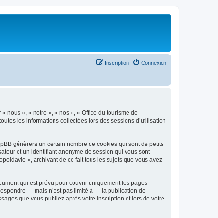
Inscription
Connexion
 « nous », « notre », « nos », « Office du tourisme de
outes les informations collectées lors des sessions d’utilisation
phpBB génèrera un certain nombre de cookies qui sont de petits
isateur et un identifiant anonyme de session qui vous sont
poldavie », archivant de ce fait tous les sujets que vous avez
ocument qui est prévu pour couvrir uniquement les pages
respondre — mais n’est pas limité à — la publication de
sages que vous publiez après votre inscription et lors de votre