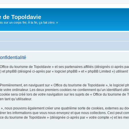
e de Topoldavie
sur un corps fini. À la fin, ça fait zéro. »
onfidentialité
Office du tourisme de Topoldavie » et ses partenaires affiliés (désignés ci-après par
 et phpBB (désigné ci-après par « logiciel phpBB » et « phpBB Limited ») utilisent t
 Premièrement, en naviguant sur « Office du tourisme de Topoldavie », le logiciel 
de votre ordinateur. Les deux premiers cookies ne contiennent qu’un identifiant util
okie sera créé lors de votre navigation sur les sujets de « Office du tourisme de To
n tant qu’utilisateur.
ie », nous pouvons également créer une quatrième sorte de cookies, externes au d
érer les informations que vous nous envoyez et que nous collectons. Ceci peut cor
fice du tourisme de Topoldavie » (désignée ci-après par « votre compte ») et les mes