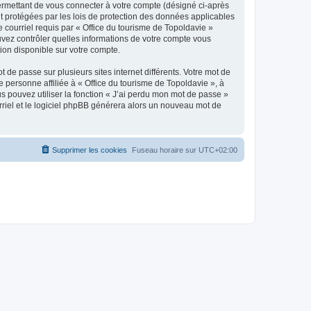
ermettant de vous connecter à votre compte (désigné ci-après
nt protégées par les lois de protection des données applicables
e courriel requis par « Office du tourisme de Topoldavie »
pouvez contrôler quelles informations de votre compte vous
ion disponible sur votre compte.
 de passe sur plusieurs sites internet différents. Votre mot de
personne affiliée à « Office du tourisme de Topoldavie », à
 pouvez utiliser la fonction « J’ai perdu mon mot de passe »
urriel et le logiciel phpBB générera alors un nouveau mot de
Supprimer les cookies
Fuseau horaire sur
UTC+02:00