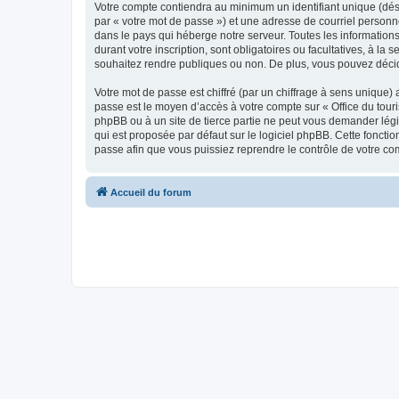
Votre compte contiendra au minimum un identifiant unique (dés
par « votre mot de passe ») et une adresse de courriel personn
dans le pays qui héberge notre serveur. Toutes les informations
durant votre inscription, sont obligatoires ou facultatives, à l
souhaitez rendre publiques ou non. De plus, vous pouvez décide
Votre mot de passe est chiffré (par un chiffrage à sens unique) 
passe est le moyen d’accès à votre compte sur « Office du tour
phpBB ou à un site de tierce partie ne peut vous demander légi
qui est proposée par défaut sur le logiciel phpBB. Cette foncti
passe afin que vous puissiez reprendre le contrôle de votre co
Accueil du forum