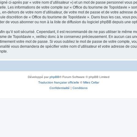
igné ci-après par « votre nom d’utilisateur ») et un mot de passe personnel vous p
elle. Les informations de votre compte sur « Office du tourisme de Topoldavie » so
, en-dehors de votre nom d’utilisateur, de votre mot de passe et de votre adresse d
a seule discrétion de « Office du tourisme de Topoldavie ». Dans tous les cas, vous 
r de vous abonner ou non à la liste de diffusion du logiciel phpBB depuis une opt
afin qu’il soit sécurisé. Cependant, il est recommandé de ne pas utiliser le même mot
isme de Topoldavie », veillez donc à le conservez précieusement. En aucun cas une 
timement votre mot de passe. Si vous oubliez le mot de passe de votre compte, vous
onnalité vous demandera de spécifier votre nom d’utilisateur et votre adresse de co
mpte.
Développé par
phpBB
® Forum Software © phpBB Limited
Traduction française officielle
©
Miles Cellar
Confidentialité
|
Conditions