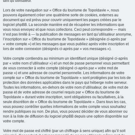
tant qu’utilisateur.
Lors de votre navigation sur « Office du tourisme de Topoldavie », nous
pouvons également créer une quatrième sorte de cookies, externes au
document qui est prévu pour couvrir uniquement les pages créées par le
logiciel phpBB. La seconde manière est de récupérer les informations que
vous nous envoyez et que nous collectons. Ceci peut correspondre — mais
n’est pas limité à — la publication de messages en tant qu’utilisateur anonyme,
l’inscription sur « Office du tourisme de Topoldavie » (désignée ci-après par
« votre compte ») et les messages que vous publiez après votre inscription et
lors de votre connexion (désignés ci-après par « vos messages »).
Votre compte contiendra au minimum un identifiant unique (désigné ci-après
par « votre nom d’utilisateur ») et un mot de passe personnel vous permettant
de vous connecter à votre compte (désigné ci-après par « votre mot de
passe ») et une adresse de courriel personnelle. Les informations de votre
compte sur « Office du tourisme de Topoldavie » sont protégées par les lois de
protection des données applicables dans le pays qui héberge notre serveur.
Toutes les informations, en-dehors de votre nom d’utilisateur, de votre mot de
passe et de votre adresse de courriel requis par « Office du tourisme de
Topoldavie » durant votre inscription, sont obligatoires ou facultatives, à la
seule discrétion de « Office du tourisme de Topoldavie ». Dans tous les cas,
vous pouvez contrôler quelles informations de votre compte vous souhaitez
rendre publiques ou non. De plus, vous pouvez décider de vous abonner ou
non à la liste de diffusion du logiciel phpBB depuis une option disponible sur
votre compte.
Votre mot de passe est chiffré (par un chiffrage à sens unique) afin qu’il soit