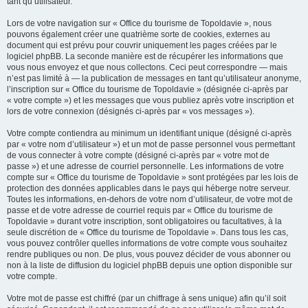
tant qu’utilisateur.
Lors de votre navigation sur « Office du tourisme de Topoldavie », nous
pouvons également créer une quatrième sorte de cookies, externes au
document qui est prévu pour couvrir uniquement les pages créées par le
logiciel phpBB. La seconde manière est de récupérer les informations que
vous nous envoyez et que nous collectons. Ceci peut correspondre — mais
n’est pas limité à — la publication de messages en tant qu’utilisateur anonyme,
l’inscription sur « Office du tourisme de Topoldavie » (désignée ci-après par
« votre compte ») et les messages que vous publiez après votre inscription et
lors de votre connexion (désignés ci-après par « vos messages »).
Votre compte contiendra au minimum un identifiant unique (désigné ci-après
par « votre nom d’utilisateur ») et un mot de passe personnel vous permettant
de vous connecter à votre compte (désigné ci-après par « votre mot de
passe ») et une adresse de courriel personnelle. Les informations de votre
compte sur « Office du tourisme de Topoldavie » sont protégées par les lois de
protection des données applicables dans le pays qui héberge notre serveur.
Toutes les informations, en-dehors de votre nom d’utilisateur, de votre mot de
passe et de votre adresse de courriel requis par « Office du tourisme de
Topoldavie » durant votre inscription, sont obligatoires ou facultatives, à la
seule discrétion de « Office du tourisme de Topoldavie ». Dans tous les cas,
vous pouvez contrôler quelles informations de votre compte vous souhaitez
rendre publiques ou non. De plus, vous pouvez décider de vous abonner ou
non à la liste de diffusion du logiciel phpBB depuis une option disponible sur
votre compte.
Votre mot de passe est chiffré (par un chiffrage à sens unique) afin qu’il soit