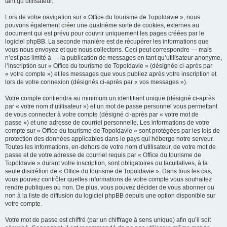
tant qu’utilisateur.
Lors de votre navigation sur « Office du tourisme de Topoldavie », nous
pouvons également créer une quatrième sorte de cookies, externes au
document qui est prévu pour couvrir uniquement les pages créées par le
logiciel phpBB. La seconde manière est de récupérer les informations que
vous nous envoyez et que nous collectons. Ceci peut correspondre — mais
n’est pas limité à — la publication de messages en tant qu’utilisateur anonyme,
l’inscription sur « Office du tourisme de Topoldavie » (désignée ci-après par
« votre compte ») et les messages que vous publiez après votre inscription et
lors de votre connexion (désignés ci-après par « vos messages »).
Votre compte contiendra au minimum un identifiant unique (désigné ci-après
par « votre nom d’utilisateur ») et un mot de passe personnel vous permettant
de vous connecter à votre compte (désigné ci-après par « votre mot de
passe ») et une adresse de courriel personnelle. Les informations de votre
compte sur « Office du tourisme de Topoldavie » sont protégées par les lois de
protection des données applicables dans le pays qui héberge notre serveur.
Toutes les informations, en-dehors de votre nom d’utilisateur, de votre mot de
passe et de votre adresse de courriel requis par « Office du tourisme de
Topoldavie » durant votre inscription, sont obligatoires ou facultatives, à la
seule discrétion de « Office du tourisme de Topoldavie ». Dans tous les cas,
vous pouvez contrôler quelles informations de votre compte vous souhaitez
rendre publiques ou non. De plus, vous pouvez décider de vous abonner ou
non à la liste de diffusion du logiciel phpBB depuis une option disponible sur
votre compte.
Votre mot de passe est chiffré (par un chiffrage à sens unique) afin qu’il soit