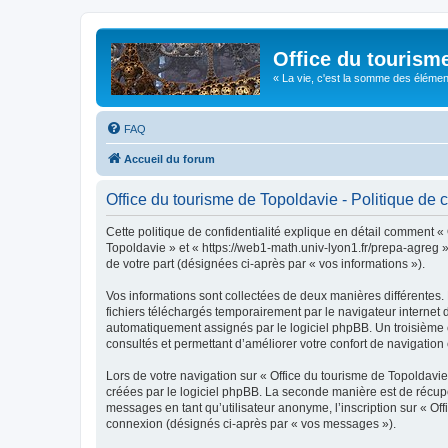
Office du tourism
« La vie, c'est la somme des éléments 
FAQ
Accueil du forum
Office du tourisme de Topoldavie - Politique de c
Cette politique de confidentialité explique en détail comment « 
Topoldavie » et « https://web1-math.univ-lyon1.fr/prepa-agreg »)
de votre part (désignées ci-après par « vos informations »).
Vos informations sont collectées de deux manières différentes.
fichiers téléchargés temporairement par le navigateur internet 
automatiquement assignés par le logiciel phpBB. Un troisième co
consultés et permettant d’améliorer votre confort de navigation e
Lors de votre navigation sur « Office du tourisme de Topoldav
créées par le logiciel phpBB. La seconde manière est de récup
messages en tant qu’utilisateur anonyme, l’inscription sur « Of
connexion (désignés ci-après par « vos messages »).