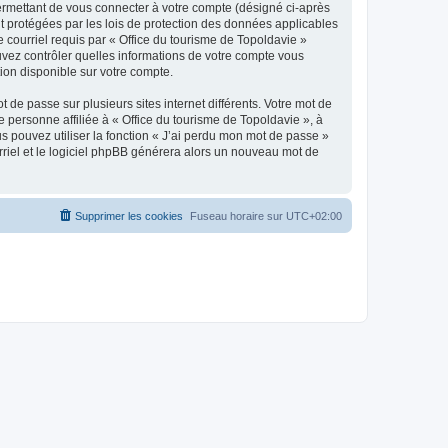
ermettant de vous connecter à votre compte (désigné ci-après
nt protégées par les lois de protection des données applicables
e courriel requis par « Office du tourisme de Topoldavie »
pouvez contrôler quelles informations de votre compte vous
ion disponible sur votre compte.
 de passe sur plusieurs sites internet différents. Votre mot de
personne affiliée à « Office du tourisme de Topoldavie », à
 pouvez utiliser la fonction « J’ai perdu mon mot de passe »
urriel et le logiciel phpBB générera alors un nouveau mot de
Supprimer les cookies
Fuseau horaire sur
UTC+02:00