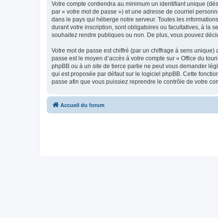
Votre compte contiendra au minimum un identifiant unique (dés
par « votre mot de passe ») et une adresse de courriel personn
dans le pays qui héberge notre serveur. Toutes les informations
durant votre inscription, sont obligatoires ou facultatives, à l
souhaitez rendre publiques ou non. De plus, vous pouvez décide
Votre mot de passe est chiffré (par un chiffrage à sens unique) 
passe est le moyen d’accès à votre compte sur « Office du tour
phpBB ou à un site de tierce partie ne peut vous demander légi
qui est proposée par défaut sur le logiciel phpBB. Cette foncti
passe afin que vous puissiez reprendre le contrôle de votre co
Accueil du forum