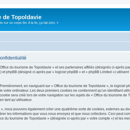
e de Topoldavie
sur un corps fini. À la fin, ça fait zéro. »
onfidentialité
Office du tourisme de Topoldavie » et ses partenaires affiliés (désignés ci-après par
 et phpBB (désigné ci-après par « logiciel phpBB » et « phpBB Limited ») utilisent t
 Premièrement, en naviguant sur « Office du tourisme de Topoldavie », le logiciel 
de votre ordinateur. Les deux premiers cookies ne contiennent qu’un identifiant util
okie sera créé lors de votre navigation sur les sujets de « Office du tourisme de To
n tant qu’utilisateur.
ie », nous pouvons également créer une quatrième sorte de cookies, externes au d
érer les informations que vous nous envoyez et que nous collectons. Ceci peut cor
fice du tourisme de Topoldavie » (désignée ci-après par « votre compte ») et les mes