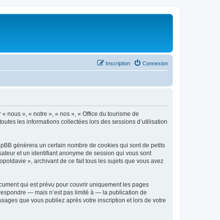
Inscription
Connexion
 « nous », « notre », « nos », « Office du tourisme de
outes les informations collectées lors des sessions d’utilisation
phpBB génèrera un certain nombre de cookies qui sont de petits
isateur et un identifiant anonyme de session qui vous sont
poldavie », archivant de ce fait tous les sujets que vous avez
ocument qui est prévu pour couvrir uniquement les pages
respondre — mais n’est pas limité à — la publication de
sages que vous publiez après votre inscription et lors de votre