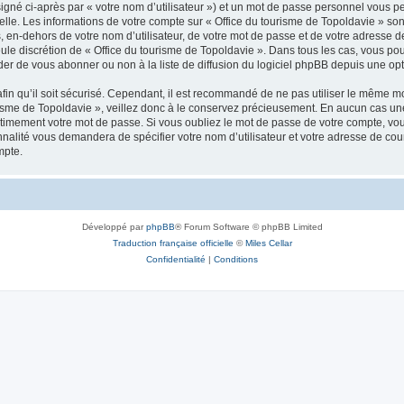
igné ci-après par « votre nom d’utilisateur ») et un mot de passe personnel vous p
elle. Les informations de votre compte sur « Office du tourisme de Topoldavie » so
, en-dehors de votre nom d’utilisateur, de votre mot de passe et de votre adresse d
a seule discrétion de « Office du tourisme de Topoldavie ». Dans tous les cas, vous 
r de vous abonner ou non à la liste de diffusion du logiciel phpBB depuis une opt
afin qu’il soit sécurisé. Cependant, il est recommandé de ne pas utiliser le même mot
isme de Topoldavie », veillez donc à le conservez précieusement. En aucun cas une 
timement votre mot de passe. Si vous oubliez le mot de passe de votre compte, vous
onnalité vous demandera de spécifier votre nom d’utilisateur et votre adresse de co
mpte.
Développé par
phpBB
® Forum Software © phpBB Limited
Traduction française officielle
©
Miles Cellar
Confidentialité
|
Conditions