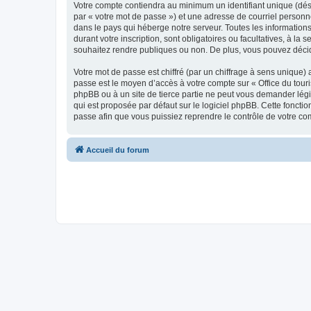
Votre compte contiendra au minimum un identifiant unique (dés
par « votre mot de passe ») et une adresse de courriel personn
dans le pays qui héberge notre serveur. Toutes les informations
durant votre inscription, sont obligatoires ou facultatives, à l
souhaitez rendre publiques ou non. De plus, vous pouvez décide
Votre mot de passe est chiffré (par un chiffrage à sens unique) 
passe est le moyen d’accès à votre compte sur « Office du tour
phpBB ou à un site de tierce partie ne peut vous demander légi
qui est proposée par défaut sur le logiciel phpBB. Cette foncti
passe afin que vous puissiez reprendre le contrôle de votre co
Accueil du forum