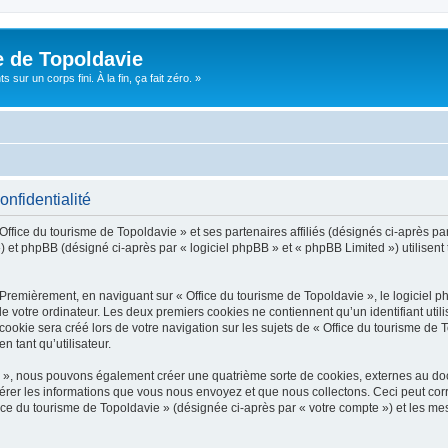
e de Topoldavie
sur un corps fini. À la fin, ça fait zéro. »
onfidentialité
Office du tourisme de Topoldavie » et ses partenaires affiliés (désignés ci-après par
 et phpBB (désigné ci-après par « logiciel phpBB » et « phpBB Limited ») utilisent t
 Premièrement, en naviguant sur « Office du tourisme de Topoldavie », le logiciel 
de votre ordinateur. Les deux premiers cookies ne contiennent qu’un identifiant util
okie sera créé lors de votre navigation sur les sujets de « Office du tourisme de To
n tant qu’utilisateur.
ie », nous pouvons également créer une quatrième sorte de cookies, externes au d
érer les informations que vous nous envoyez et que nous collectons. Ceci peut cor
fice du tourisme de Topoldavie » (désignée ci-après par « votre compte ») et les mes