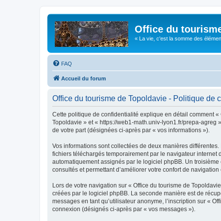
Office du tourism
« La vie, c'est la somme des éléments 
FAQ
Accueil du forum
Office du tourisme de Topoldavie - Politique de c
Cette politique de confidentialité explique en détail comment « 
Topoldavie » et « https://web1-math.univ-lyon1.fr/prepa-agreg »)
de votre part (désignées ci-après par « vos informations »).
Vos informations sont collectées de deux manières différentes.
fichiers téléchargés temporairement par le navigateur internet 
automatiquement assignés par le logiciel phpBB. Un troisième co
consultés et permettant d’améliorer votre confort de navigation e
Lors de votre navigation sur « Office du tourisme de Topoldav
créées par le logiciel phpBB. La seconde manière est de récup
messages en tant qu’utilisateur anonyme, l’inscription sur « Of
connexion (désignés ci-après par « vos messages »).