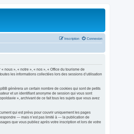
Inscription
Connexion
 « nous », « notre », « nos », « Office du tourisme de
outes les informations collectées lors des sessions d’utilisation
phpBB génèrera un certain nombre de cookies qui sont de petits
isateur et un identifiant anonyme de session qui vous sont
poldavie », archivant de ce fait tous les sujets que vous avez
ocument qui est prévu pour couvrir uniquement les pages
respondre — mais n’est pas limité à — la publication de
sages que vous publiez après votre inscription et lors de votre