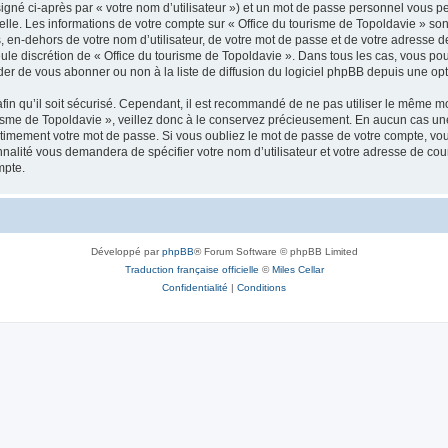
igné ci-après par « votre nom d’utilisateur ») et un mot de passe personnel vous p
elle. Les informations de votre compte sur « Office du tourisme de Topoldavie » so
, en-dehors de votre nom d’utilisateur, de votre mot de passe et de votre adresse d
a seule discrétion de « Office du tourisme de Topoldavie ». Dans tous les cas, vous 
r de vous abonner ou non à la liste de diffusion du logiciel phpBB depuis une opt
afin qu’il soit sécurisé. Cependant, il est recommandé de ne pas utiliser le même mot
isme de Topoldavie », veillez donc à le conservez précieusement. En aucun cas une 
timement votre mot de passe. Si vous oubliez le mot de passe de votre compte, vous
onnalité vous demandera de spécifier votre nom d’utilisateur et votre adresse de co
mpte.
Développé par
phpBB
® Forum Software © phpBB Limited
Traduction française officielle
©
Miles Cellar
Confidentialité
|
Conditions