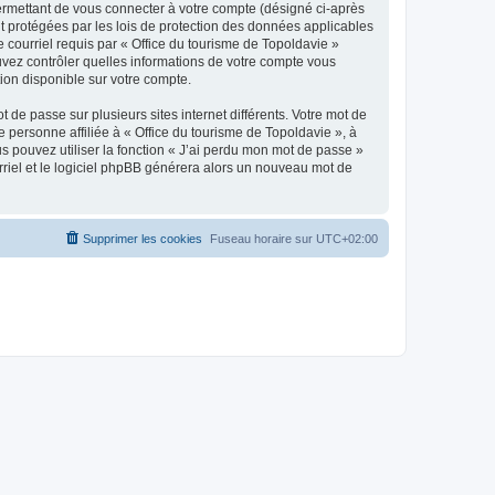
ermettant de vous connecter à votre compte (désigné ci-après
nt protégées par les lois de protection des données applicables
e courriel requis par « Office du tourisme de Topoldavie »
pouvez contrôler quelles informations de votre compte vous
ion disponible sur votre compte.
 de passe sur plusieurs sites internet différents. Votre mot de
personne affiliée à « Office du tourisme de Topoldavie », à
 pouvez utiliser la fonction « J’ai perdu mon mot de passe »
urriel et le logiciel phpBB générera alors un nouveau mot de
Supprimer les cookies
Fuseau horaire sur
UTC+02:00