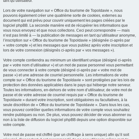
tant qu’utilisateur.
Lors de votre navigation sur « Office du tourisme de Topoldavie », nous
pouvons également créer une quatrième sorte de cookies, externes au
document qui est prévu pour couvrir uniquement les pages créées par le
logiciel phpBB. La seconde manière est de récupérer les informations que
vous nous envoyez et que nous collectons. Ceci peut correspondre — mais
n’est pas limité à — la publication de messages en tant qu’utilisateur anonyme,
l’inscription sur « Office du tourisme de Topoldavie » (désignée ci-après par
« votre compte ») et les messages que vous publiez après votre inscription et
lors de votre connexion (désignés ci-après par « vos messages »).
Votre compte contiendra au minimum un identifiant unique (désigné ci-après
par « votre nom d’utilisateur ») et un mot de passe personnel vous permettant
de vous connecter à votre compte (désigné ci-après par « votre mot de
passe ») et une adresse de courriel personnelle. Les informations de votre
compte sur « Office du tourisme de Topoldavie » sont protégées par les lois de
protection des données applicables dans le pays qui héberge notre serveur.
Toutes les informations, en-dehors de votre nom d’utilisateur, de votre mot de
passe et de votre adresse de courriel requis par « Office du tourisme de
Topoldavie » durant votre inscription, sont obligatoires ou facultatives, à la
seule discrétion de « Office du tourisme de Topoldavie ». Dans tous les cas,
vous pouvez contrôler quelles informations de votre compte vous souhaitez
rendre publiques ou non. De plus, vous pouvez décider de vous abonner ou
non à la liste de diffusion du logiciel phpBB depuis une option disponible sur
votre compte.
Votre mot de passe est chiffré (par un chiffrage à sens unique) afin qu’il soit