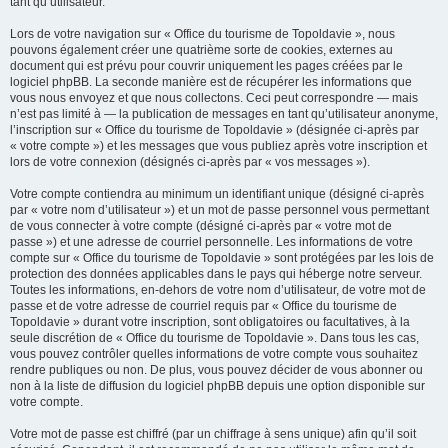
tant qu’utilisateur.
Lors de votre navigation sur « Office du tourisme de Topoldavie », nous
pouvons également créer une quatrième sorte de cookies, externes au
document qui est prévu pour couvrir uniquement les pages créées par le
logiciel phpBB. La seconde manière est de récupérer les informations que
vous nous envoyez et que nous collectons. Ceci peut correspondre — mais
n’est pas limité à — la publication de messages en tant qu’utilisateur anonyme,
l’inscription sur « Office du tourisme de Topoldavie » (désignée ci-après par
« votre compte ») et les messages que vous publiez après votre inscription et
lors de votre connexion (désignés ci-après par « vos messages »).
Votre compte contiendra au minimum un identifiant unique (désigné ci-après
par « votre nom d’utilisateur ») et un mot de passe personnel vous permettant
de vous connecter à votre compte (désigné ci-après par « votre mot de
passe ») et une adresse de courriel personnelle. Les informations de votre
compte sur « Office du tourisme de Topoldavie » sont protégées par les lois de
protection des données applicables dans le pays qui héberge notre serveur.
Toutes les informations, en-dehors de votre nom d’utilisateur, de votre mot de
passe et de votre adresse de courriel requis par « Office du tourisme de
Topoldavie » durant votre inscription, sont obligatoires ou facultatives, à la
seule discrétion de « Office du tourisme de Topoldavie ». Dans tous les cas,
vous pouvez contrôler quelles informations de votre compte vous souhaitez
rendre publiques ou non. De plus, vous pouvez décider de vous abonner ou
non à la liste de diffusion du logiciel phpBB depuis une option disponible sur
votre compte.
Votre mot de passe est chiffré (par un chiffrage à sens unique) afin qu’il soit