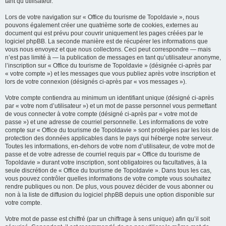
tant qu’utilisateur.
Lors de votre navigation sur « Office du tourisme de Topoldavie », nous
pouvons également créer une quatrième sorte de cookies, externes au
document qui est prévu pour couvrir uniquement les pages créées par le
logiciel phpBB. La seconde manière est de récupérer les informations que
vous nous envoyez et que nous collectons. Ceci peut correspondre — mais
n’est pas limité à — la publication de messages en tant qu’utilisateur anonyme,
l’inscription sur « Office du tourisme de Topoldavie » (désignée ci-après par
« votre compte ») et les messages que vous publiez après votre inscription et
lors de votre connexion (désignés ci-après par « vos messages »).
Votre compte contiendra au minimum un identifiant unique (désigné ci-après
par « votre nom d’utilisateur ») et un mot de passe personnel vous permettant
de vous connecter à votre compte (désigné ci-après par « votre mot de
passe ») et une adresse de courriel personnelle. Les informations de votre
compte sur « Office du tourisme de Topoldavie » sont protégées par les lois de
protection des données applicables dans le pays qui héberge notre serveur.
Toutes les informations, en-dehors de votre nom d’utilisateur, de votre mot de
passe et de votre adresse de courriel requis par « Office du tourisme de
Topoldavie » durant votre inscription, sont obligatoires ou facultatives, à la
seule discrétion de « Office du tourisme de Topoldavie ». Dans tous les cas,
vous pouvez contrôler quelles informations de votre compte vous souhaitez
rendre publiques ou non. De plus, vous pouvez décider de vous abonner ou
non à la liste de diffusion du logiciel phpBB depuis une option disponible sur
votre compte.
Votre mot de passe est chiffré (par un chiffrage à sens unique) afin qu’il soit