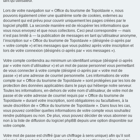
tant qu’utilisateur.
Lors de votre navigation sur « Office du tourisme de Topoldavie », nous
pouvons également créer une quatrième sorte de cookies, externes au
document qui est prévu pour couvrir uniquement les pages créées par le
logiciel phpBB. La seconde manière est de récupérer les informations que
vous nous envoyez et que nous collectons. Ceci peut correspondre — mais
n’est pas limité à — la publication de messages en tant qu’utilisateur anonyme,
l’inscription sur « Office du tourisme de Topoldavie » (désignée ci-après par
« votre compte ») et les messages que vous publiez après votre inscription et
lors de votre connexion (désignés ci-après par « vos messages »).
Votre compte contiendra au minimum un identifiant unique (désigné ci-après
par « votre nom d’utilisateur ») et un mot de passe personnel vous permettant
de vous connecter à votre compte (désigné ci-après par « votre mot de
passe ») et une adresse de courriel personnelle. Les informations de votre
compte sur « Office du tourisme de Topoldavie » sont protégées par les lois de
protection des données applicables dans le pays qui héberge notre serveur.
Toutes les informations, en-dehors de votre nom d’utilisateur, de votre mot de
passe et de votre adresse de courriel requis par « Office du tourisme de
Topoldavie » durant votre inscription, sont obligatoires ou facultatives, à la
seule discrétion de « Office du tourisme de Topoldavie ». Dans tous les cas,
vous pouvez contrôler quelles informations de votre compte vous souhaitez
rendre publiques ou non. De plus, vous pouvez décider de vous abonner ou
non à la liste de diffusion du logiciel phpBB depuis une option disponible sur
votre compte.
Votre mot de passe est chiffré (par un chiffrage à sens unique) afin qu’il soit