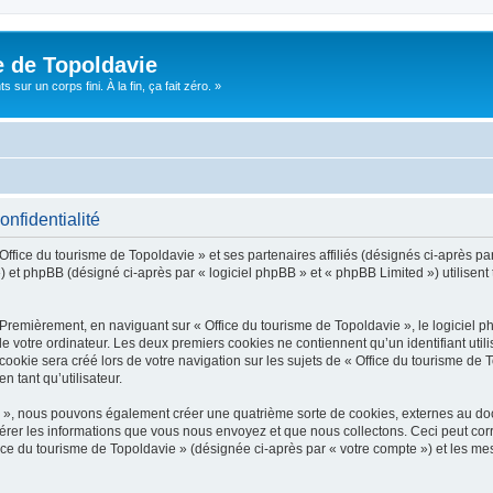
e de Topoldavie
sur un corps fini. À la fin, ça fait zéro. »
onfidentialité
Office du tourisme de Topoldavie » et ses partenaires affiliés (désignés ci-après par
 et phpBB (désigné ci-après par « logiciel phpBB » et « phpBB Limited ») utilisent t
 Premièrement, en naviguant sur « Office du tourisme de Topoldavie », le logiciel 
de votre ordinateur. Les deux premiers cookies ne contiennent qu’un identifiant util
okie sera créé lors de votre navigation sur les sujets de « Office du tourisme de To
n tant qu’utilisateur.
ie », nous pouvons également créer une quatrième sorte de cookies, externes au d
érer les informations que vous nous envoyez et que nous collectons. Ceci peut cor
fice du tourisme de Topoldavie » (désignée ci-après par « votre compte ») et les mes