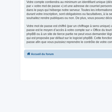
Votre compte contiendra au minimum un identifiant unique (dés
par « votre mot de passe ») et une adresse de courriel personn
dans le pays qui héberge notre serveur. Toutes les informations
durant votre inscription, sont obligatoires ou facultatives, à l
souhaitez rendre publiques ou non. De plus, vous pouvez décide
Votre mot de passe est chiffré (par un chiffrage à sens unique) 
passe est le moyen d’accès à votre compte sur « Office du tour
phpBB ou à un site de tierce partie ne peut vous demander légi
qui est proposée par défaut sur le logiciel phpBB. Cette foncti
passe afin que vous puissiez reprendre le contrôle de votre co
Accueil du forum