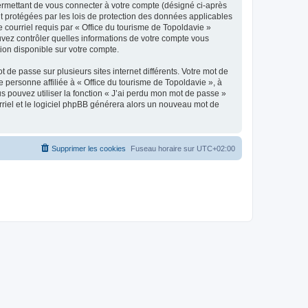
ermettant de vous connecter à votre compte (désigné ci-après
nt protégées par les lois de protection des données applicables
e courriel requis par « Office du tourisme de Topoldavie »
pouvez contrôler quelles informations de votre compte vous
ion disponible sur votre compte.
 de passe sur plusieurs sites internet différents. Votre mot de
personne affiliée à « Office du tourisme de Topoldavie », à
 pouvez utiliser la fonction « J’ai perdu mon mot de passe »
urriel et le logiciel phpBB générera alors un nouveau mot de
Supprimer les cookies
Fuseau horaire sur
UTC+02:00