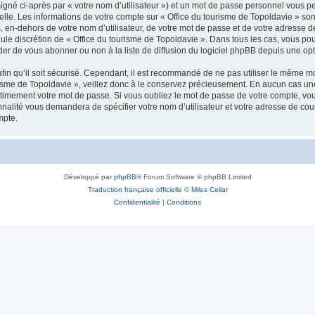
igné ci-après par « votre nom d’utilisateur ») et un mot de passe personnel vous p
elle. Les informations de votre compte sur « Office du tourisme de Topoldavie » so
, en-dehors de votre nom d’utilisateur, de votre mot de passe et de votre adresse d
a seule discrétion de « Office du tourisme de Topoldavie ». Dans tous les cas, vous 
r de vous abonner ou non à la liste de diffusion du logiciel phpBB depuis une opt
afin qu’il soit sécurisé. Cependant, il est recommandé de ne pas utiliser le même mot
isme de Topoldavie », veillez donc à le conservez précieusement. En aucun cas une 
timement votre mot de passe. Si vous oubliez le mot de passe de votre compte, vous
onnalité vous demandera de spécifier votre nom d’utilisateur et votre adresse de co
mpte.
Développé par
phpBB
® Forum Software © phpBB Limited
Traduction française officielle
©
Miles Cellar
Confidentialité
|
Conditions