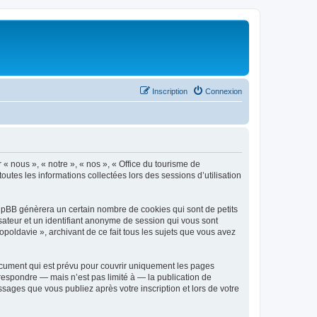
Inscription
Connexion
 « nous », « notre », « nos », « Office du tourisme de
outes les informations collectées lors des sessions d’utilisation
phpBB génèrera un certain nombre de cookies qui sont de petits
isateur et un identifiant anonyme de session qui vous sont
poldavie », archivant de ce fait tous les sujets que vous avez
ocument qui est prévu pour couvrir uniquement les pages
respondre — mais n’est pas limité à — la publication de
sages que vous publiez après votre inscription et lors de votre