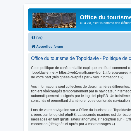
Office du tourism
« La vie, c'est la somme des éléments 
FAQ
Accueil du forum
Office du tourisme de Topoldavie - Politique de c
Cette politique de confidentialité explique en détail comment « 
Topoldavie » et « https://web1-math.univ-lyon1.fr/prepa-agreg »)
de votre part (désignées ci-après par « vos informations »).
Vos informations sont collectées de deux manières différentes.
fichiers téléchargés temporairement par le navigateur internet 
automatiquement assignés par le logiciel phpBB. Un troisième co
consultés et permettant d’améliorer votre confort de navigation e
Lors de votre navigation sur « Office du tourisme de Topoldav
créées par le logiciel phpBB. La seconde manière est de récup
messages en tant qu’utilisateur anonyme, l’inscription sur « Of
connexion (désignés ci-après par « vos messages »).