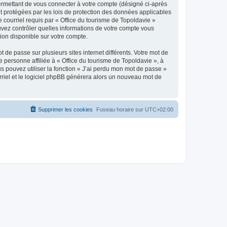
ermettant de vous connecter à votre compte (désigné ci-après
nt protégées par les lois de protection des données applicables
e courriel requis par « Office du tourisme de Topoldavie »
pouvez contrôler quelles informations de votre compte vous
ion disponible sur votre compte.
 de passe sur plusieurs sites internet différents. Votre mot de
personne affiliée à « Office du tourisme de Topoldavie », à
 pouvez utiliser la fonction « J’ai perdu mon mot de passe »
urriel et le logiciel phpBB générera alors un nouveau mot de
Supprimer les cookies
Fuseau horaire sur
UTC+02:00