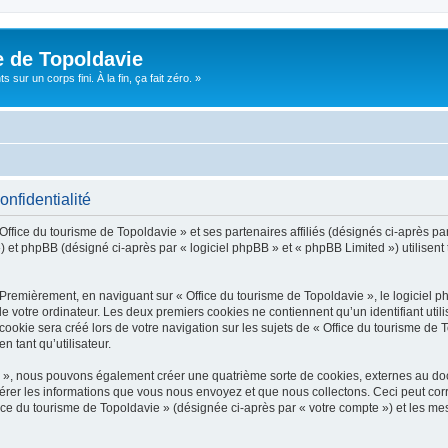
e de Topoldavie
sur un corps fini. À la fin, ça fait zéro. »
onfidentialité
Office du tourisme de Topoldavie » et ses partenaires affiliés (désignés ci-après par
 et phpBB (désigné ci-après par « logiciel phpBB » et « phpBB Limited ») utilisent t
 Premièrement, en naviguant sur « Office du tourisme de Topoldavie », le logiciel 
de votre ordinateur. Les deux premiers cookies ne contiennent qu’un identifiant util
okie sera créé lors de votre navigation sur les sujets de « Office du tourisme de To
n tant qu’utilisateur.
ie », nous pouvons également créer une quatrième sorte de cookies, externes au d
érer les informations que vous nous envoyez et que nous collectons. Ceci peut cor
fice du tourisme de Topoldavie » (désignée ci-après par « votre compte ») et les mes