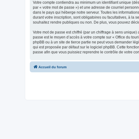
Votre compte contiendra au minimum un identifiant unique (dés
par « votre mot de passe ») et une adresse de courriel personn
dans le pays qui héberge notre serveur. Toutes les informations
durant votre inscription, sont obligatoires ou facultatives, à l
souhaitez rendre publiques ou non. De plus, vous pouvez décide
Votre mot de passe est chiffré (par un chiffrage à sens unique) 
passe est le moyen d’accès à votre compte sur « Office du tour
phpBB ou à un site de tierce partie ne peut vous demander légi
qui est proposée par défaut sur le logiciel phpBB. Cette foncti
passe afin que vous puissiez reprendre le contrôle de votre co
Accueil du forum