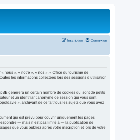
Inscription
Connexion
 « nous », « notre », « nos », « Office du tourisme de
outes les informations collectées lors des sessions d’utilisation
phpBB génèrera un certain nombre de cookies qui sont de petits
isateur et un identifiant anonyme de session qui vous sont
poldavie », archivant de ce fait tous les sujets que vous avez
ocument qui est prévu pour couvrir uniquement les pages
respondre — mais n’est pas limité à — la publication de
sages que vous publiez après votre inscription et lors de votre