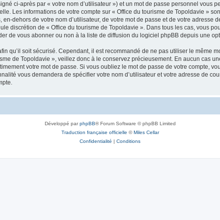
igné ci-après par « votre nom d’utilisateur ») et un mot de passe personnel vous p
elle. Les informations de votre compte sur « Office du tourisme de Topoldavie » so
, en-dehors de votre nom d’utilisateur, de votre mot de passe et de votre adresse d
a seule discrétion de « Office du tourisme de Topoldavie ». Dans tous les cas, vous 
r de vous abonner ou non à la liste de diffusion du logiciel phpBB depuis une opt
afin qu’il soit sécurisé. Cependant, il est recommandé de ne pas utiliser le même mot
isme de Topoldavie », veillez donc à le conservez précieusement. En aucun cas une 
timement votre mot de passe. Si vous oubliez le mot de passe de votre compte, vous
onnalité vous demandera de spécifier votre nom d’utilisateur et votre adresse de co
mpte.
Développé par
phpBB
® Forum Software © phpBB Limited
Traduction française officielle
©
Miles Cellar
Confidentialité
|
Conditions