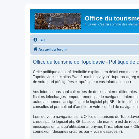
Office du tourism
« La vie, c'est la somme des éléments 
FAQ
Accueil du forum
Office du tourisme de Topoldavie - Politique de c
Cette politique de confidentialité explique en détail comment « 
Topoldavie » et « https://web1-math.univ-lyon1.fr/prepa-agreg »)
de votre part (désignées ci-après par « vos informations »).
Vos informations sont collectées de deux manières différentes.
fichiers téléchargés temporairement par le navigateur internet 
automatiquement assignés par le logiciel phpBB. Un troisième co
consultés et permettant d’améliorer votre confort de navigation e
Lors de votre navigation sur « Office du tourisme de Topoldav
créées par le logiciel phpBB. La seconde manière est de récup
messages en tant qu’utilisateur anonyme, l’inscription sur « Of
connexion (désignés ci-après par « vos messages »).