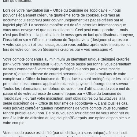
tant qu’utilisateur.
Lors de votre navigation sur « Office du tourisme de Topoldavie », nous
pouvons également créer une quatrième sorte de cookies, externes au
document qui est prévu pour couvrir uniquement les pages créées par le
logiciel phpBB. La seconde manière est de récupérer les informations que
vous nous envoyez et que nous collectons. Ceci peut correspondre — mais
n’est pas limité à — la publication de messages en tant qu’utilisateur anonyme,
l’inscription sur « Office du tourisme de Topoldavie » (désignée ci-après par
« votre compte ») et les messages que vous publiez après votre inscription et
lors de votre connexion (désignés ci-après par « vos messages »).
Votre compte contiendra au minimum un identifiant unique (désigné ci-après
par « votre nom d’utilisateur ») et un mot de passe personnel vous permettant
de vous connecter à votre compte (désigné ci-après par « votre mot de
passe ») et une adresse de courriel personnelle. Les informations de votre
compte sur « Office du tourisme de Topoldavie » sont protégées par les lois de
protection des données applicables dans le pays qui héberge notre serveur.
Toutes les informations, en-dehors de votre nom d’utilisateur, de votre mot de
passe et de votre adresse de courriel requis par « Office du tourisme de
Topoldavie » durant votre inscription, sont obligatoires ou facultatives, à la
seule discrétion de « Office du tourisme de Topoldavie ». Dans tous les cas,
vous pouvez contrôler quelles informations de votre compte vous souhaitez
rendre publiques ou non. De plus, vous pouvez décider de vous abonner ou
non à la liste de diffusion du logiciel phpBB depuis une option disponible sur
votre compte.
Votre mot de passe est chiffré (par un chiffrage à sens unique) afin qu’il soit