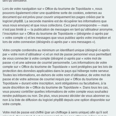
tant qu’utilisateur.
Lors de votre navigation sur « Office du tourisme de Topoldavie », nous
pouvons également créer une quatrième sorte de cookies, externes au
document qui est prévu pour couvrir uniquement les pages créées par le
logiciel phpBB. La seconde manière est de récupérer les informations que
vous nous envoyez et que nous collectons. Ceci peut correspondre — mais
n’est pas limité à — la publication de messages en tant qu’utilisateur anonyme,
l’inscription sur « Office du tourisme de Topoldavie » (désignée ci-après par
« votre compte ») et les messages que vous publiez après votre inscription et
lors de votre connexion (désignés ci-après par « vos messages »).
Votre compte contiendra au minimum un identifiant unique (désigné ci-après
par « votre nom d’utilisateur ») et un mot de passe personnel vous permettant
de vous connecter à votre compte (désigné ci-après par « votre mot de
passe ») et une adresse de courriel personnelle. Les informations de votre
compte sur « Office du tourisme de Topoldavie » sont protégées par les lois de
protection des données applicables dans le pays qui héberge notre serveur.
Toutes les informations, en-dehors de votre nom d’utilisateur, de votre mot de
passe et de votre adresse de courriel requis par « Office du tourisme de
Topoldavie » durant votre inscription, sont obligatoires ou facultatives, à la
seule discrétion de « Office du tourisme de Topoldavie ». Dans tous les cas,
vous pouvez contrôler quelles informations de votre compte vous souhaitez
rendre publiques ou non. De plus, vous pouvez décider de vous abonner ou
non à la liste de diffusion du logiciel phpBB depuis une option disponible sur
votre compte.
Votre mot de passe est chiffré (par un chiffrage à sens unique) afin qu’il soit