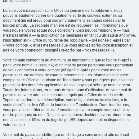
tant qu’utilisateur.
Lors de votre navigation sur « Office du tourisme de Topoldavie », nous
pouvons également créer une quatrième sorte de cookies, externes au
document qui est prévu pour couvrir uniquement les pages créées par le
logiciel phpBB. La seconde manière est de récupérer les informations que
vous nous envoyez et que nous collectons. Ceci peut correspondre — mais
n’est pas limité à — la publication de messages en tant qu’utilisateur anonyme,
l’inscription sur « Office du tourisme de Topoldavie » (désignée ci-après par
« votre compte ») et les messages que vous publiez après votre inscription et
lors de votre connexion (désignés ci-après par « vos messages »).
Votre compte contiendra au minimum un identifiant unique (désigné ci-après
par « votre nom d’utilisateur ») et un mot de passe personnel vous permettant
de vous connecter à votre compte (désigné ci-après par « votre mot de
passe ») et une adresse de courriel personnelle. Les informations de votre
compte sur « Office du tourisme de Topoldavie » sont protégées par les lois de
protection des données applicables dans le pays qui héberge notre serveur.
Toutes les informations, en-dehors de votre nom d’utilisateur, de votre mot de
passe et de votre adresse de courriel requis par « Office du tourisme de
Topoldavie » durant votre inscription, sont obligatoires ou facultatives, à la
seule discrétion de « Office du tourisme de Topoldavie ». Dans tous les cas,
vous pouvez contrôler quelles informations de votre compte vous souhaitez
rendre publiques ou non. De plus, vous pouvez décider de vous abonner ou
non à la liste de diffusion du logiciel phpBB depuis une option disponible sur
votre compte.
Votre mot de passe est chiffré (par un chiffrage à sens unique) afin qu’il soit