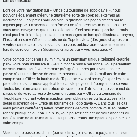
tant qu’utilisateur.
Lors de votre navigation sur « Office du tourisme de Topoldavie », nous
pouvons également créer une quatrième sorte de cookies, externes au
document qui est prévu pour couvrir uniquement les pages créées par le
logiciel phpBB. La seconde manière est de récupérer les informations que
vous nous envoyez et que nous collectons. Ceci peut correspondre — mais
n’est pas limité à — la publication de messages en tant qu’utilisateur anonyme,
l’inscription sur « Office du tourisme de Topoldavie » (désignée ci-après par
« votre compte ») et les messages que vous publiez après votre inscription et
lors de votre connexion (désignés ci-après par « vos messages »).
Votre compte contiendra au minimum un identifiant unique (désigné ci-après
par « votre nom d’utilisateur ») et un mot de passe personnel vous permettant
de vous connecter à votre compte (désigné ci-après par « votre mot de
passe ») et une adresse de courriel personnelle. Les informations de votre
compte sur « Office du tourisme de Topoldavie » sont protégées par les lois de
protection des données applicables dans le pays qui héberge notre serveur.
Toutes les informations, en-dehors de votre nom d’utilisateur, de votre mot de
passe et de votre adresse de courriel requis par « Office du tourisme de
Topoldavie » durant votre inscription, sont obligatoires ou facultatives, à la
seule discrétion de « Office du tourisme de Topoldavie ». Dans tous les cas,
vous pouvez contrôler quelles informations de votre compte vous souhaitez
rendre publiques ou non. De plus, vous pouvez décider de vous abonner ou
non à la liste de diffusion du logiciel phpBB depuis une option disponible sur
votre compte.
Votre mot de passe est chiffré (par un chiffrage à sens unique) afin qu’il soit