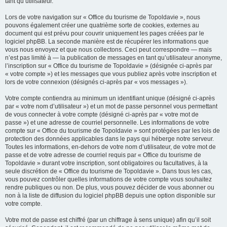
tant qu’utilisateur.
Lors de votre navigation sur « Office du tourisme de Topoldavie », nous
pouvons également créer une quatrième sorte de cookies, externes au
document qui est prévu pour couvrir uniquement les pages créées par le
logiciel phpBB. La seconde manière est de récupérer les informations que
vous nous envoyez et que nous collectons. Ceci peut correspondre — mais
n’est pas limité à — la publication de messages en tant qu’utilisateur anonyme,
l’inscription sur « Office du tourisme de Topoldavie » (désignée ci-après par
« votre compte ») et les messages que vous publiez après votre inscription et
lors de votre connexion (désignés ci-après par « vos messages »).
Votre compte contiendra au minimum un identifiant unique (désigné ci-après
par « votre nom d’utilisateur ») et un mot de passe personnel vous permettant
de vous connecter à votre compte (désigné ci-après par « votre mot de
passe ») et une adresse de courriel personnelle. Les informations de votre
compte sur « Office du tourisme de Topoldavie » sont protégées par les lois de
protection des données applicables dans le pays qui héberge notre serveur.
Toutes les informations, en-dehors de votre nom d’utilisateur, de votre mot de
passe et de votre adresse de courriel requis par « Office du tourisme de
Topoldavie » durant votre inscription, sont obligatoires ou facultatives, à la
seule discrétion de « Office du tourisme de Topoldavie ». Dans tous les cas,
vous pouvez contrôler quelles informations de votre compte vous souhaitez
rendre publiques ou non. De plus, vous pouvez décider de vous abonner ou
non à la liste de diffusion du logiciel phpBB depuis une option disponible sur
votre compte.
Votre mot de passe est chiffré (par un chiffrage à sens unique) afin qu’il soit