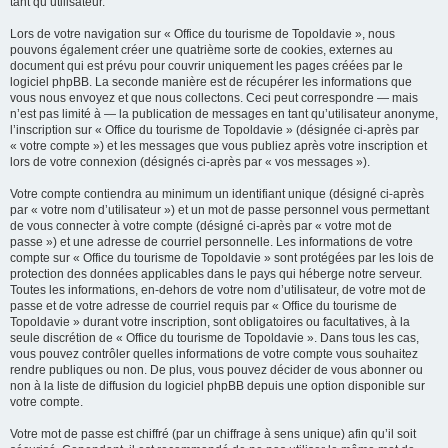
tant qu’utilisateur.
Lors de votre navigation sur « Office du tourisme de Topoldavie », nous
pouvons également créer une quatrième sorte de cookies, externes au
document qui est prévu pour couvrir uniquement les pages créées par le
logiciel phpBB. La seconde manière est de récupérer les informations que
vous nous envoyez et que nous collectons. Ceci peut correspondre — mais
n’est pas limité à — la publication de messages en tant qu’utilisateur anonyme,
l’inscription sur « Office du tourisme de Topoldavie » (désignée ci-après par
« votre compte ») et les messages que vous publiez après votre inscription et
lors de votre connexion (désignés ci-après par « vos messages »).
Votre compte contiendra au minimum un identifiant unique (désigné ci-après
par « votre nom d’utilisateur ») et un mot de passe personnel vous permettant
de vous connecter à votre compte (désigné ci-après par « votre mot de
passe ») et une adresse de courriel personnelle. Les informations de votre
compte sur « Office du tourisme de Topoldavie » sont protégées par les lois de
protection des données applicables dans le pays qui héberge notre serveur.
Toutes les informations, en-dehors de votre nom d’utilisateur, de votre mot de
passe et de votre adresse de courriel requis par « Office du tourisme de
Topoldavie » durant votre inscription, sont obligatoires ou facultatives, à la
seule discrétion de « Office du tourisme de Topoldavie ». Dans tous les cas,
vous pouvez contrôler quelles informations de votre compte vous souhaitez
rendre publiques ou non. De plus, vous pouvez décider de vous abonner ou
non à la liste de diffusion du logiciel phpBB depuis une option disponible sur
votre compte.
Votre mot de passe est chiffré (par un chiffrage à sens unique) afin qu’il soit