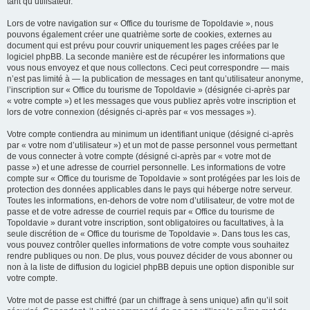
tant qu’utilisateur.
Lors de votre navigation sur « Office du tourisme de Topoldavie », nous
pouvons également créer une quatrième sorte de cookies, externes au
document qui est prévu pour couvrir uniquement les pages créées par le
logiciel phpBB. La seconde manière est de récupérer les informations que
vous nous envoyez et que nous collectons. Ceci peut correspondre — mais
n’est pas limité à — la publication de messages en tant qu’utilisateur anonyme,
l’inscription sur « Office du tourisme de Topoldavie » (désignée ci-après par
« votre compte ») et les messages que vous publiez après votre inscription et
lors de votre connexion (désignés ci-après par « vos messages »).
Votre compte contiendra au minimum un identifiant unique (désigné ci-après
par « votre nom d’utilisateur ») et un mot de passe personnel vous permettant
de vous connecter à votre compte (désigné ci-après par « votre mot de
passe ») et une adresse de courriel personnelle. Les informations de votre
compte sur « Office du tourisme de Topoldavie » sont protégées par les lois de
protection des données applicables dans le pays qui héberge notre serveur.
Toutes les informations, en-dehors de votre nom d’utilisateur, de votre mot de
passe et de votre adresse de courriel requis par « Office du tourisme de
Topoldavie » durant votre inscription, sont obligatoires ou facultatives, à la
seule discrétion de « Office du tourisme de Topoldavie ». Dans tous les cas,
vous pouvez contrôler quelles informations de votre compte vous souhaitez
rendre publiques ou non. De plus, vous pouvez décider de vous abonner ou
non à la liste de diffusion du logiciel phpBB depuis une option disponible sur
votre compte.
Votre mot de passe est chiffré (par un chiffrage à sens unique) afin qu’il soit