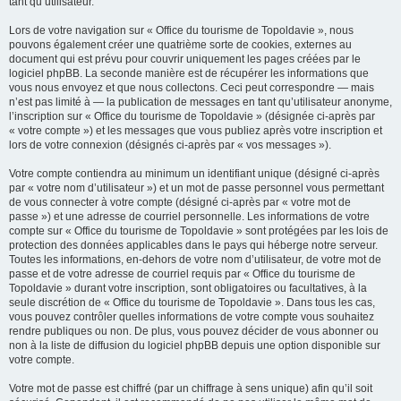
tant qu’utilisateur.
Lors de votre navigation sur « Office du tourisme de Topoldavie », nous
pouvons également créer une quatrième sorte de cookies, externes au
document qui est prévu pour couvrir uniquement les pages créées par le
logiciel phpBB. La seconde manière est de récupérer les informations que
vous nous envoyez et que nous collectons. Ceci peut correspondre — mais
n’est pas limité à — la publication de messages en tant qu’utilisateur anonyme,
l’inscription sur « Office du tourisme de Topoldavie » (désignée ci-après par
« votre compte ») et les messages que vous publiez après votre inscription et
lors de votre connexion (désignés ci-après par « vos messages »).
Votre compte contiendra au minimum un identifiant unique (désigné ci-après
par « votre nom d’utilisateur ») et un mot de passe personnel vous permettant
de vous connecter à votre compte (désigné ci-après par « votre mot de
passe ») et une adresse de courriel personnelle. Les informations de votre
compte sur « Office du tourisme de Topoldavie » sont protégées par les lois de
protection des données applicables dans le pays qui héberge notre serveur.
Toutes les informations, en-dehors de votre nom d’utilisateur, de votre mot de
passe et de votre adresse de courriel requis par « Office du tourisme de
Topoldavie » durant votre inscription, sont obligatoires ou facultatives, à la
seule discrétion de « Office du tourisme de Topoldavie ». Dans tous les cas,
vous pouvez contrôler quelles informations de votre compte vous souhaitez
rendre publiques ou non. De plus, vous pouvez décider de vous abonner ou
non à la liste de diffusion du logiciel phpBB depuis une option disponible sur
votre compte.
Votre mot de passe est chiffré (par un chiffrage à sens unique) afin qu’il soit