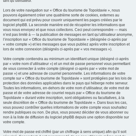
tant qu’utilisateur.
Lors de votre navigation sur « Office du tourisme de Topoldavie », nous
pouvons également créer une quatrième sorte de cookies, externes au
document qui est prévu pour couvrir uniquement les pages créées par le
logiciel phpBB. La seconde manière est de récupérer les informations que
vous nous envoyez et que nous collectons. Ceci peut correspondre — mais
n’est pas limité à — la publication de messages en tant qu’utilisateur anonyme,
l’inscription sur « Office du tourisme de Topoldavie » (désignée ci-après par
« votre compte ») et les messages que vous publiez après votre inscription et
lors de votre connexion (désignés ci-après par « vos messages »).
Votre compte contiendra au minimum un identifiant unique (désigné ci-après
par « votre nom d’utilisateur ») et un mot de passe personnel vous permettant
de vous connecter à votre compte (désigné ci-après par « votre mot de
passe ») et une adresse de courriel personnelle. Les informations de votre
compte sur « Office du tourisme de Topoldavie » sont protégées par les lois de
protection des données applicables dans le pays qui héberge notre serveur.
Toutes les informations, en-dehors de votre nom d’utilisateur, de votre mot de
passe et de votre adresse de courriel requis par « Office du tourisme de
Topoldavie » durant votre inscription, sont obligatoires ou facultatives, à la
seule discrétion de « Office du tourisme de Topoldavie ». Dans tous les cas,
vous pouvez contrôler quelles informations de votre compte vous souhaitez
rendre publiques ou non. De plus, vous pouvez décider de vous abonner ou
non à la liste de diffusion du logiciel phpBB depuis une option disponible sur
votre compte.
Votre mot de passe est chiffré (par un chiffrage à sens unique) afin qu’il soit