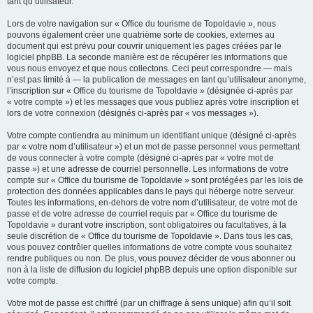
tant qu’utilisateur.
Lors de votre navigation sur « Office du tourisme de Topoldavie », nous
pouvons également créer une quatrième sorte de cookies, externes au
document qui est prévu pour couvrir uniquement les pages créées par le
logiciel phpBB. La seconde manière est de récupérer les informations que
vous nous envoyez et que nous collectons. Ceci peut correspondre — mais
n’est pas limité à — la publication de messages en tant qu’utilisateur anonyme,
l’inscription sur « Office du tourisme de Topoldavie » (désignée ci-après par
« votre compte ») et les messages que vous publiez après votre inscription et
lors de votre connexion (désignés ci-après par « vos messages »).
Votre compte contiendra au minimum un identifiant unique (désigné ci-après
par « votre nom d’utilisateur ») et un mot de passe personnel vous permettant
de vous connecter à votre compte (désigné ci-après par « votre mot de
passe ») et une adresse de courriel personnelle. Les informations de votre
compte sur « Office du tourisme de Topoldavie » sont protégées par les lois de
protection des données applicables dans le pays qui héberge notre serveur.
Toutes les informations, en-dehors de votre nom d’utilisateur, de votre mot de
passe et de votre adresse de courriel requis par « Office du tourisme de
Topoldavie » durant votre inscription, sont obligatoires ou facultatives, à la
seule discrétion de « Office du tourisme de Topoldavie ». Dans tous les cas,
vous pouvez contrôler quelles informations de votre compte vous souhaitez
rendre publiques ou non. De plus, vous pouvez décider de vous abonner ou
non à la liste de diffusion du logiciel phpBB depuis une option disponible sur
votre compte.
Votre mot de passe est chiffré (par un chiffrage à sens unique) afin qu’il soit