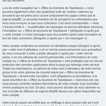
tant qu’utilisateur.
Lors de votre navigation sur « Office du tourisme de Topoldavie », nous
pouvons également créer une quatrième sorte de cookies, externes au
document qui est prévu pour couvrir uniquement les pages créées par le
logiciel phpBB. La seconde manière est de récupérer les informations que
vous nous envoyez et que nous collectons. Ceci peut correspondre — mais
n’est pas limité à — la publication de messages en tant qu’utilisateur anonyme,
l’inscription sur « Office du tourisme de Topoldavie » (désignée ci-après par
« votre compte ») et les messages que vous publiez après votre inscription et
lors de votre connexion (désignés ci-après par « vos messages »).
Votre compte contiendra au minimum un identifiant unique (désigné ci-après
par « votre nom d’utilisateur ») et un mot de passe personnel vous permettant
de vous connecter à votre compte (désigné ci-après par « votre mot de
passe ») et une adresse de courriel personnelle. Les informations de votre
compte sur « Office du tourisme de Topoldavie » sont protégées par les lois de
protection des données applicables dans le pays qui héberge notre serveur.
Toutes les informations, en-dehors de votre nom d’utilisateur, de votre mot de
passe et de votre adresse de courriel requis par « Office du tourisme de
Topoldavie » durant votre inscription, sont obligatoires ou facultatives, à la
seule discrétion de « Office du tourisme de Topoldavie ». Dans tous les cas,
vous pouvez contrôler quelles informations de votre compte vous souhaitez
rendre publiques ou non. De plus, vous pouvez décider de vous abonner ou
non à la liste de diffusion du logiciel phpBB depuis une option disponible sur
votre compte.
Votre mot de passe est chiffré (par un chiffrage à sens unique) afin qu’il soit