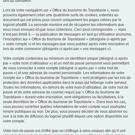
tant qu’utilisateur.
Lors de votre navigation sur « Office du tourisme de Topoldavie », nous
pouvons également créer une quatrième sorte de cookies, externes au
document qui est prévu pour couvrir uniquement les pages créées par le
logiciel phpBB. La seconde manière est de récupérer les informations que
vous nous envoyez et que nous collectons. Ceci peut correspondre — mais
n’est pas limité à — la publication de messages en tant qu’utilisateur anonyme,
l’inscription sur « Office du tourisme de Topoldavie » (désignée ci-après par
« votre compte ») et les messages que vous publiez après votre inscription et
lors de votre connexion (désignés ci-après par « vos messages »).
Votre compte contiendra au minimum un identifiant unique (désigné ci-après
par « votre nom d’utilisateur ») et un mot de passe personnel vous permettant
de vous connecter à votre compte (désigné ci-après par « votre mot de
passe ») et une adresse de courriel personnelle. Les informations de votre
compte sur « Office du tourisme de Topoldavie » sont protégées par les lois de
protection des données applicables dans le pays qui héberge notre serveur.
Toutes les informations, en-dehors de votre nom d’utilisateur, de votre mot de
passe et de votre adresse de courriel requis par « Office du tourisme de
Topoldavie » durant votre inscription, sont obligatoires ou facultatives, à la
seule discrétion de « Office du tourisme de Topoldavie ». Dans tous les cas,
vous pouvez contrôler quelles informations de votre compte vous souhaitez
rendre publiques ou non. De plus, vous pouvez décider de vous abonner ou
non à la liste de diffusion du logiciel phpBB depuis une option disponible sur
votre compte.
Votre mot de passe est chiffré (par un chiffrage à sens unique) afin qu’il soit