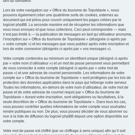
tant qu’utilisateur.
Lors de votre navigation sur « Office du tourisme de Topoldavie », nous
pouvons également créer une quatrième sorte de cookies, externes au
document qui est prévu pour couvrir uniquement les pages créées par le
logiciel phpBB. La seconde manière est de récupérer les informations que
vous nous envoyez et que nous collectons. Ceci peut correspondre — mais
n’est pas limité à — la publication de messages en tant qu’utilisateur anonyme,
l’inscription sur « Office du tourisme de Topoldavie » (désignée ci-après par
« votre compte ») et les messages que vous publiez après votre inscription et
lors de votre connexion (désignés ci-après par « vos messages »).
Votre compte contiendra au minimum un identifiant unique (désigné ci-après
par « votre nom d’utilisateur ») et un mot de passe personnel vous permettant
de vous connecter à votre compte (désigné ci-après par « votre mot de
passe ») et une adresse de courriel personnelle. Les informations de votre
compte sur « Office du tourisme de Topoldavie » sont protégées par les lois de
protection des données applicables dans le pays qui héberge notre serveur.
Toutes les informations, en-dehors de votre nom d’utilisateur, de votre mot de
passe et de votre adresse de courriel requis par « Office du tourisme de
Topoldavie » durant votre inscription, sont obligatoires ou facultatives, à la
seule discrétion de « Office du tourisme de Topoldavie ». Dans tous les cas,
vous pouvez contrôler quelles informations de votre compte vous souhaitez
rendre publiques ou non. De plus, vous pouvez décider de vous abonner ou
non à la liste de diffusion du logiciel phpBB depuis une option disponible sur
votre compte.
Votre mot de passe est chiffré (par un chiffrage à sens unique) afin qu’il soit