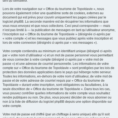
tant qu’utilisateur.
Lors de votre navigation sur « Office du tourisme de Topoldavie », nous
pouvons également créer une quatrième sorte de cookies, externes au
document qui est prévu pour couvrir uniquement les pages créées par le
logiciel phpBB. La seconde manière est de récupérer les informations que
vous nous envoyez et que nous collectons. Ceci peut correspondre — mais
n’est pas limité à — la publication de messages en tant qu’utilisateur anonyme,
l’inscription sur « Office du tourisme de Topoldavie » (désignée ci-après par
« votre compte ») et les messages que vous publiez après votre inscription et
lors de votre connexion (désignés ci-après par « vos messages »).
Votre compte contiendra au minimum un identifiant unique (désigné ci-après
par « votre nom d’utilisateur ») et un mot de passe personnel vous permettant
de vous connecter à votre compte (désigné ci-après par « votre mot de
passe ») et une adresse de courriel personnelle. Les informations de votre
compte sur « Office du tourisme de Topoldavie » sont protégées par les lois de
protection des données applicables dans le pays qui héberge notre serveur.
Toutes les informations, en-dehors de votre nom d’utilisateur, de votre mot de
passe et de votre adresse de courriel requis par « Office du tourisme de
Topoldavie » durant votre inscription, sont obligatoires ou facultatives, à la
seule discrétion de « Office du tourisme de Topoldavie ». Dans tous les cas,
vous pouvez contrôler quelles informations de votre compte vous souhaitez
rendre publiques ou non. De plus, vous pouvez décider de vous abonner ou
non à la liste de diffusion du logiciel phpBB depuis une option disponible sur
votre compte.
Votre mot de passe est chiffré (par un chiffrage à sens unique) afin qu’il soit