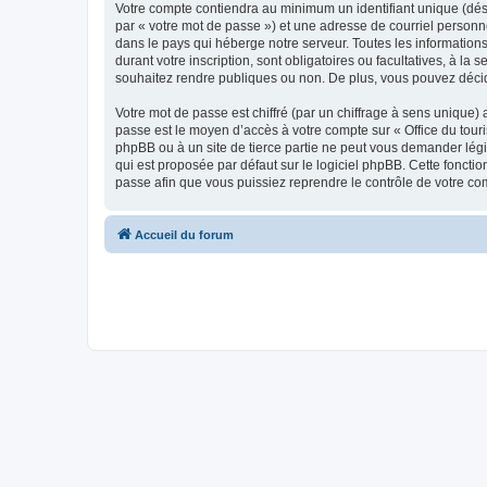
Votre compte contiendra au minimum un identifiant unique (dés
par « votre mot de passe ») et une adresse de courriel personn
dans le pays qui héberge notre serveur. Toutes les informations
durant votre inscription, sont obligatoires ou facultatives, à l
souhaitez rendre publiques ou non. De plus, vous pouvez décide
Votre mot de passe est chiffré (par un chiffrage à sens unique) 
passe est le moyen d’accès à votre compte sur « Office du tour
phpBB ou à un site de tierce partie ne peut vous demander légi
qui est proposée par défaut sur le logiciel phpBB. Cette foncti
passe afin que vous puissiez reprendre le contrôle de votre co
Accueil du forum