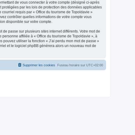
ermettant de vous connecter à votre compte (désigné ci-après
nt protégées par les lois de protection des données applicables
e courriel requis par « Office du tourisme de Topoldavie »
pouvez contrôler quelles informations de votre compte vous
ion disponible sur votre compte.
 de passe sur plusieurs sites internet différents. Votre mot de
personne affiliée à « Office du tourisme de Topoldavie », à
 pouvez utiliser la fonction « J’ai perdu mon mot de passe »
urriel et le logiciel phpBB générera alors un nouveau mot de
Supprimer les cookies
Fuseau horaire sur
UTC+02:00