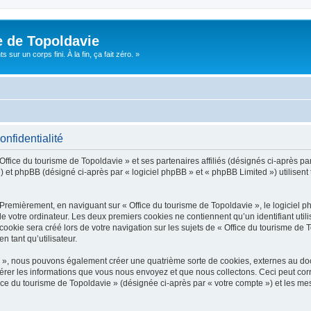
e de Topoldavie
sur un corps fini. À la fin, ça fait zéro. »
onfidentialité
Office du tourisme de Topoldavie » et ses partenaires affiliés (désignés ci-après par
 et phpBB (désigné ci-après par « logiciel phpBB » et « phpBB Limited ») utilisent t
 Premièrement, en naviguant sur « Office du tourisme de Topoldavie », le logiciel 
de votre ordinateur. Les deux premiers cookies ne contiennent qu’un identifiant util
okie sera créé lors de votre navigation sur les sujets de « Office du tourisme de To
n tant qu’utilisateur.
ie », nous pouvons également créer une quatrième sorte de cookies, externes au d
érer les informations que vous nous envoyez et que nous collectons. Ceci peut cor
fice du tourisme de Topoldavie » (désignée ci-après par « votre compte ») et les mes