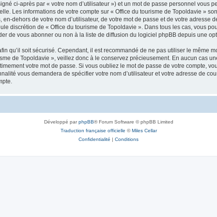
igné ci-après par « votre nom d’utilisateur ») et un mot de passe personnel vous p
elle. Les informations de votre compte sur « Office du tourisme de Topoldavie » so
, en-dehors de votre nom d’utilisateur, de votre mot de passe et de votre adresse d
a seule discrétion de « Office du tourisme de Topoldavie ». Dans tous les cas, vous 
r de vous abonner ou non à la liste de diffusion du logiciel phpBB depuis une opt
afin qu’il soit sécurisé. Cependant, il est recommandé de ne pas utiliser le même mot
isme de Topoldavie », veillez donc à le conservez précieusement. En aucun cas une 
timement votre mot de passe. Si vous oubliez le mot de passe de votre compte, vous
onnalité vous demandera de spécifier votre nom d’utilisateur et votre adresse de co
mpte.
Développé par
phpBB
® Forum Software © phpBB Limited
Traduction française officielle
©
Miles Cellar
Confidentialité
|
Conditions