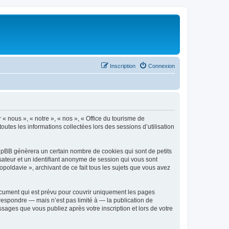
Inscription
Connexion
 « nous », « notre », « nos », « Office du tourisme de
outes les informations collectées lors des sessions d’utilisation
phpBB génèrera un certain nombre de cookies qui sont de petits
isateur et un identifiant anonyme de session qui vous sont
poldavie », archivant de ce fait tous les sujets que vous avez
ocument qui est prévu pour couvrir uniquement les pages
respondre — mais n’est pas limité à — la publication de
sages que vous publiez après votre inscription et lors de votre