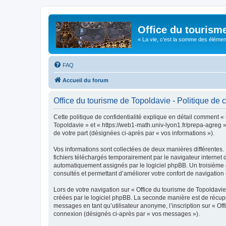
Office du tourism
« La vie, c'est la somme des éléments 
FAQ
Accueil du forum
Office du tourisme de Topoldavie - Politique de c
Cette politique de confidentialité explique en détail comment « 
Topoldavie » et « https://web1-math.univ-lyon1.fr/prepa-agreg »)
de votre part (désignées ci-après par « vos informations »).
Vos informations sont collectées de deux manières différentes.
fichiers téléchargés temporairement par le navigateur internet 
automatiquement assignés par le logiciel phpBB. Un troisième co
consultés et permettant d’améliorer votre confort de navigation e
Lors de votre navigation sur « Office du tourisme de Topoldav
créées par le logiciel phpBB. La seconde manière est de récup
messages en tant qu’utilisateur anonyme, l’inscription sur « Of
connexion (désignés ci-après par « vos messages »).