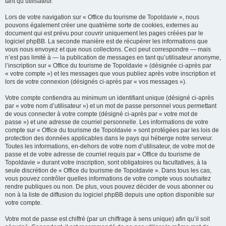
tant qu’utilisateur.
Lors de votre navigation sur « Office du tourisme de Topoldavie », nous
pouvons également créer une quatrième sorte de cookies, externes au
document qui est prévu pour couvrir uniquement les pages créées par le
logiciel phpBB. La seconde manière est de récupérer les informations que
vous nous envoyez et que nous collectons. Ceci peut correspondre — mais
n’est pas limité à — la publication de messages en tant qu’utilisateur anonyme,
l’inscription sur « Office du tourisme de Topoldavie » (désignée ci-après par
« votre compte ») et les messages que vous publiez après votre inscription et
lors de votre connexion (désignés ci-après par « vos messages »).
Votre compte contiendra au minimum un identifiant unique (désigné ci-après
par « votre nom d’utilisateur ») et un mot de passe personnel vous permettant
de vous connecter à votre compte (désigné ci-après par « votre mot de
passe ») et une adresse de courriel personnelle. Les informations de votre
compte sur « Office du tourisme de Topoldavie » sont protégées par les lois de
protection des données applicables dans le pays qui héberge notre serveur.
Toutes les informations, en-dehors de votre nom d’utilisateur, de votre mot de
passe et de votre adresse de courriel requis par « Office du tourisme de
Topoldavie » durant votre inscription, sont obligatoires ou facultatives, à la
seule discrétion de « Office du tourisme de Topoldavie ». Dans tous les cas,
vous pouvez contrôler quelles informations de votre compte vous souhaitez
rendre publiques ou non. De plus, vous pouvez décider de vous abonner ou
non à la liste de diffusion du logiciel phpBB depuis une option disponible sur
votre compte.
Votre mot de passe est chiffré (par un chiffrage à sens unique) afin qu’il soit