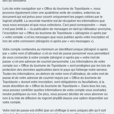
tant qu’utilisateur.
Lors de votre navigation sur « Office du tourisme de Topoldavie », nous
pouvons également créer une quatrième sorte de cookies, externes au
document qui est prévu pour couvrir uniquement les pages créées par le
logiciel phpBB. La seconde manière est de récupérer les informations que
vous nous envoyez et que nous collectons. Ceci peut correspondre — mais
n’est pas limité à — la publication de messages en tant qu’utilisateur anonyme,
l’inscription sur « Office du tourisme de Topoldavie » (désignée ci-après par
« votre compte ») et les messages que vous publiez après votre inscription et
lors de votre connexion (désignés ci-après par « vos messages »).
Votre compte contiendra au minimum un identifiant unique (désigné ci-après
par « votre nom d’utilisateur ») et un mot de passe personnel vous permettant
de vous connecter à votre compte (désigné ci-après par « votre mot de
passe ») et une adresse de courriel personnelle. Les informations de votre
compte sur « Office du tourisme de Topoldavie » sont protégées par les lois de
protection des données applicables dans le pays qui héberge notre serveur.
Toutes les informations, en-dehors de votre nom d’utilisateur, de votre mot de
passe et de votre adresse de courriel requis par « Office du tourisme de
Topoldavie » durant votre inscription, sont obligatoires ou facultatives, à la
seule discrétion de « Office du tourisme de Topoldavie ». Dans tous les cas,
vous pouvez contrôler quelles informations de votre compte vous souhaitez
rendre publiques ou non. De plus, vous pouvez décider de vous abonner ou
non à la liste de diffusion du logiciel phpBB depuis une option disponible sur
votre compte.
Votre mot de passe est chiffré (par un chiffrage à sens unique) afin qu’il soit