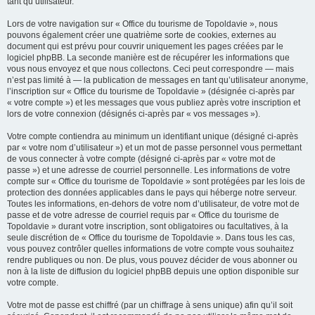
tant qu’utilisateur.
Lors de votre navigation sur « Office du tourisme de Topoldavie », nous
pouvons également créer une quatrième sorte de cookies, externes au
document qui est prévu pour couvrir uniquement les pages créées par le
logiciel phpBB. La seconde manière est de récupérer les informations que
vous nous envoyez et que nous collectons. Ceci peut correspondre — mais
n’est pas limité à — la publication de messages en tant qu’utilisateur anonyme,
l’inscription sur « Office du tourisme de Topoldavie » (désignée ci-après par
« votre compte ») et les messages que vous publiez après votre inscription et
lors de votre connexion (désignés ci-après par « vos messages »).
Votre compte contiendra au minimum un identifiant unique (désigné ci-après
par « votre nom d’utilisateur ») et un mot de passe personnel vous permettant
de vous connecter à votre compte (désigné ci-après par « votre mot de
passe ») et une adresse de courriel personnelle. Les informations de votre
compte sur « Office du tourisme de Topoldavie » sont protégées par les lois de
protection des données applicables dans le pays qui héberge notre serveur.
Toutes les informations, en-dehors de votre nom d’utilisateur, de votre mot de
passe et de votre adresse de courriel requis par « Office du tourisme de
Topoldavie » durant votre inscription, sont obligatoires ou facultatives, à la
seule discrétion de « Office du tourisme de Topoldavie ». Dans tous les cas,
vous pouvez contrôler quelles informations de votre compte vous souhaitez
rendre publiques ou non. De plus, vous pouvez décider de vous abonner ou
non à la liste de diffusion du logiciel phpBB depuis une option disponible sur
votre compte.
Votre mot de passe est chiffré (par un chiffrage à sens unique) afin qu’il soit